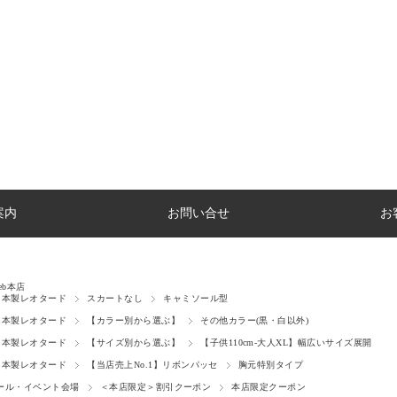
案内
お問い合せ
お
eb本店
日本製レオタード
スカートなし
キャミソール型
日本製レオタード
【カラー別から選ぶ】
その他カラー(黒・白以外)
日本製レオタード
【サイズ別から選ぶ】
【子供110cm-大人XL】幅広いサイズ展開
日本製レオタード
【当店売上No.1】リボンパッセ
胸元特別タイプ
セール・イベント会場
＜本店限定＞割引クーポン
本店限定クーポン