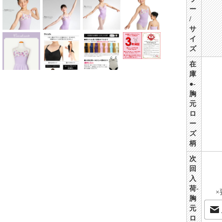
ー
/
サ
イ
ズ
在
庫
●-
胸
元
ロ
ー
ズ
柄
次
回
入
荷-
×
胸
元
ロ