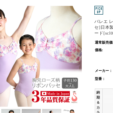
バレエ 
セ]日本
ード[scl0
通常販売価
価格:
メーカー：
型番：
納
期
＆
カ
ラ