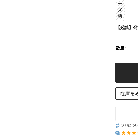
ー
ズ
柄
【必読】発
数量:
返品につ