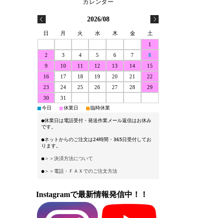
2026/08
日
月
火
水
木
金
土
1
2
3
4
5
6
7
8
9
10
11
12
13
14
15
16
17
18
19
20
21
22
23
24
25
26
27
28
29
30
31
■
■
■
今日
休業日
臨時休業
●休業日は電話受付・発送作業メール返信はお休み
です。
●ネットからのご注文は24時間・365日受付してお
ります。
●
＞＞決済方法について
●
＞＞電話・ＦＡＸでのご注文方法
Instagramで最新情報発信中！！