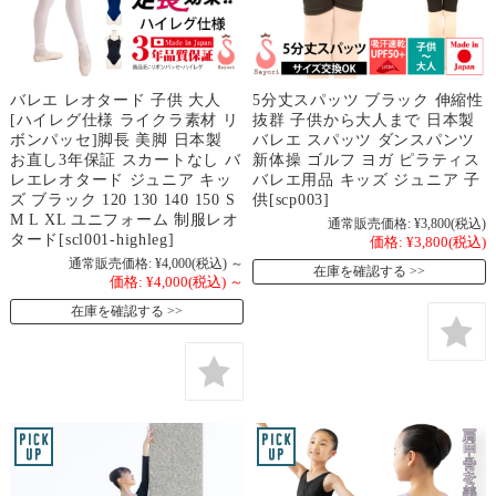
バレエ レオタード 子供 大人
5分丈スパッツ ブラック 伸縮性
[ハイレグ仕様 ライクラ素材 リ
抜群 子供から大人まで 日本製
ボンパッセ]脚長 美脚 日本製
バレエ スパッツ ダンスパンツ
お直し3年保証 スカートなし バ
新体操 ゴルフ ヨガ ピラティス
レエレオタード ジュニア キッ
バレエ用品 キッズ ジュニア 子
ズ ブラック 120 130 140 150 S
供[scp003]
M L XL ユニフォーム 制服レオ
通常販売価格:
¥3,800
(税込)
タード[scl001-highleg]
価格:
¥3,800
(税込)
通常販売価格:
¥4,000
(税込)
～
在庫を確認する
価格:
¥4,000
(税込)
～
在庫を確認する