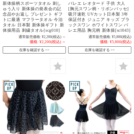
新体操柄スポーツタオル 刺し
バレエ レオタード 子供 大人
ゅう入り 新体操の発表会の記
[胸元スワン柄・リボンパッセ]
念品やお返し プレゼント ギフ
吸汗速乾 UVカット日本製 3年
トに最適 マフラータオル 今治
保証付き ジュニア キッズ ブラ
タオル 日本製 新体操ギフト 新
ックスワン ホワイトスワン バ
体操用品 刺繍タオル[scg010]
レエ用品 胸元柄 新体操[scl043]
通常販売価格:
¥2,200
(税込)
～
通常販売価格:
¥5,800
(税込)
価格:
¥2,200
(税込)
～
価格:
¥5,800
(税込)
在庫を確認する
在庫を確認する