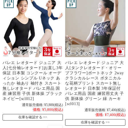
バレエ レオタード ジュニア 大
バレエ レオタード ジュニア 大
人[七分袖レオタード]お直し3年
人[タンクレオタード・オリー
保証 日本製 コンクール オーデ
ブフラワー]ボートネック 2way
ィション シンプル Uネック あ
クラシカルレース ボタニカル
ったか 袖あり 袖付き スカート
な花柄プリント スカート無し
無しレオタード バレエ用品 国
レオタード 日本製 3年保証付
産 練習用 子供 新体操 ブラック
バレエ用品 国産 練習用丈夫 子
ネイビー[scl012]
供 新体操 グリーン 緑 カーキ
[scl013]
通常販売価格:
¥5,800
(税込)
価格:
¥5,800
(税込)
通常販売価格:
¥7,400
(税込)
価格:
¥7,400
(税込)
在庫を確認する
在庫を確認する