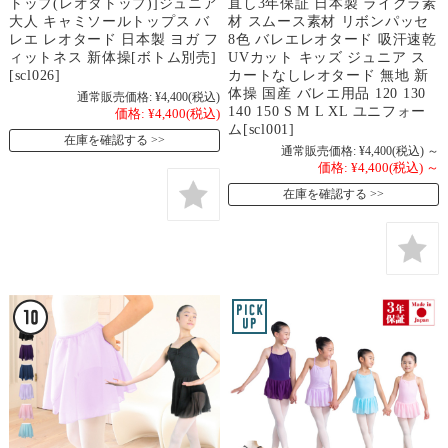
トップ(レオタトップ)]ジュニア
直し3年保証 日本製 ライクラ素
大人 キャミソールトップス バ
材 スムース素材 リボンパッセ
レエ レオタード 日本製 ヨガ フ
8色 バレエレオタード 吸汗速乾
ィットネス 新体操[ボトム別売]
UVカット キッズ ジュニア ス
[scl026]
カートなしレオタード 無地 新
体操 国産 バレエ用品 120 130
通常販売価格:
¥4,400
(税込)
140 150 S M L XL ユニフォー
価格:
¥4,400
(税込)
ム[scl001]
在庫を確認する
通常販売価格:
¥4,400
(税込)
～
価格:
¥4,400
(税込)
～
在庫を確認する