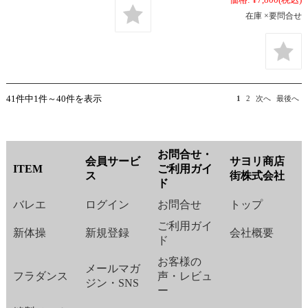
価格:
¥7,800
(税込)
在庫 ×要問合せ
41件中1件～40件を表示
1
2
次へ
最後へ
お問合せ・
会員サービ
サヨリ商店
ITEM
ご利用ガイ
ス
街株式会社
ド
バレエ
ログイン
お問合せ
トップ
ご利用ガイ
新体操
新規登録
会社概要
ド
お客様の
メールマガ
フラダンス
声・レビュ
ジン・SNS
ー