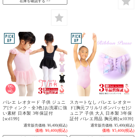
在庫を確認する
バレエ レオタード 子供 ジュニ
スカートなし バレエ レオター
ア[ティンク・全3色]お洗濯に強
ド[胸元フリルリボンパッセ]ジ
い素材 日本製 3年保証付
ュニア 子供 大人 日本製 3年保
[scd199]
証付 バレエ用品 胸元柄[scl039]
通常販売価格:
¥6,400
(税込)
通常販売価格:
¥5,400
(税込)
価格:
¥6,400
(税込)
価格:
¥5,400
(税込)