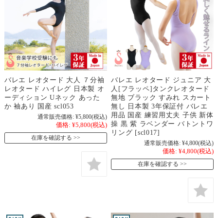
バレエ レオタード 大人 ７分袖
バレエ レオタード ジュニア 大
レオタード ハイレグ 日本製 オ
人[フラッペ]タンクレオタード
ーディション Uネック あった
無地 ブラック すみれ スカート
か 袖あり 国産 scl053
無し 日本製 3年保証付 バレエ
用品 国産 練習用丈夫 子供 新体
通常販売価格:
¥5,800
(税込)
操 黒 紫 ラベンダー バトントワ
価格:
¥5,800
(税込)
リング [scl017]
在庫を確認する
通常販売価格:
¥4,800
(税込)
価格:
¥4,800
(税込)
在庫を確認する