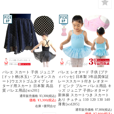
バレエ スカート 子供 ジュニア
バレエ レオタード 子供 [プテ
[ドット柄(水玉)・プルオンスカ
ィパッセ] 日本製 3年品質保証
ート]ウエストゴムタイプ レオ
レーススカート付き レオター
タード用スカート 日本製 高品
ド ピンク ブルー バレエ用品 キ
質 バレエ用品[scs201]
ッズ ジュニア 子供レオタード
新体操 スカートつき スカート
通常販売価格:
¥3,300
(税込)
あり チュチュ 110 120 130 140
価格:
¥3,300
(税込)
薄青[scd205]
在庫 ×要問合せ
通常販売価格:
¥7,800
(税込)