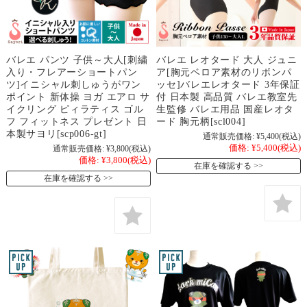
バレエ パンツ 子供～大人[刺繍
バレエ レオタード 大人 ジュニ
入り・フレアーショートパン
ア[胸元ベロア素材のリボンパ
ツ]イニシャル刺しゅうがワン
ッセ]バレエレオタード 3年保証
ポイント 新体操 ヨガ エアロ サ
付 日本製 高品質 バレエ教室先
イクリング ピィラティス ゴル
生監修 バレエ用品 国産レオタ
フ フィットネス プレゼント 日
ード 胸元柄[scl004]
本製サヨリ[scp006-gt]
通常販売価格:
¥5,400
(税込)
価格:
¥5,400
(税込)
通常販売価格:
¥3,800
(税込)
価格:
¥3,800
(税込)
在庫を確認する
在庫を確認する