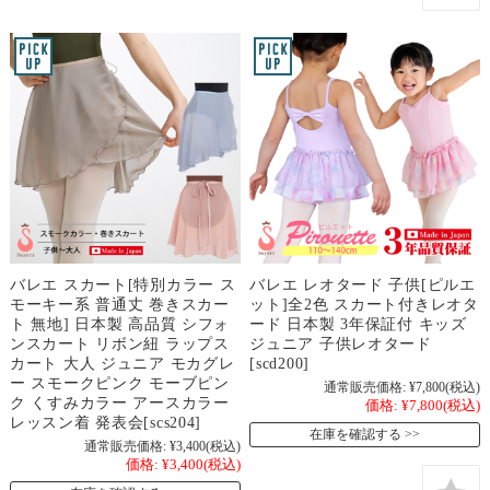
バレエ スカート[特別カラー ス
バレエ レオタード 子供[ピルエ
モーキー系 普通丈 巻きスカー
ット]全2色 スカート付きレオタ
ト 無地] 日本製 高品質 シフォ
ード 日本製 3年保証付 キッズ
ンスカート リボン紐 ラップス
ジュニア 子供レオタード
カート 大人 ジュニア モカグレ
[scd200]
ー スモークピンク モーブピン
通常販売価格:
¥7,800
(税込)
ク くすみカラー アースカラー
価格:
¥7,800
(税込)
レッスン着 発表会[scs204]
在庫を確認する
通常販売価格:
¥3,400
(税込)
価格:
¥3,400
(税込)