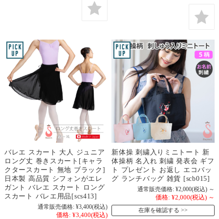
バレエ スカート 大人 ジュニア
新体操 刺繍入りミニトート 新
ロング丈 巻きスカート[キャラ
体操柄 名入れ 刺繍 発表会 ギフ
クタースカート 無地 ブラック]
ト プレゼント お返し エコバッ
日本製 高品質 シフォンがエレ
グ ランチバッグ 雑貨 [scb015]
ガント バレエ スカート ロング
通常販売価格:
¥2,000
(税込)
～
スカート バレエ用品[scs413]
価格:
¥2,000
(税込)
～
通常販売価格:
¥3,400
(税込)
在庫を確認する
価格:
¥3,400
(税込)