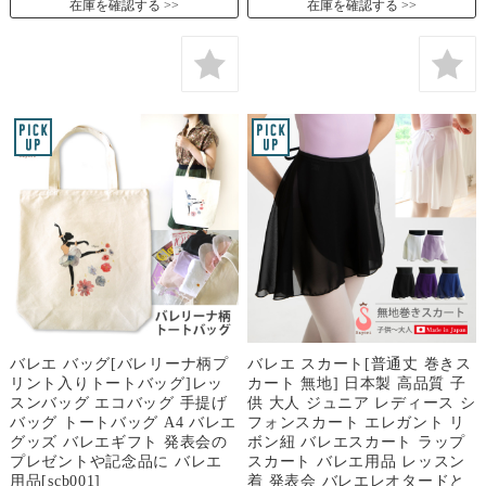
在庫を確認する
在庫を確認する
バレエ バッグ[バレリーナ柄プ
バレエ スカート[普通丈 巻きス
リント入りトートバッグ]レッ
カート 無地] 日本製 高品質 子
スンバッグ エコバッグ 手提げ
供 大人 ジュニア レディース シ
バッグ トートバッグ A4 バレエ
フォンスカート エレガント リ
グッズ バレエギフト 発表会の
ボン紐 バレエスカート ラップ
プレゼントや記念品に バレエ
スカート バレエ用品 レッスン
用品[scb001]
着 発表会 バレエレオタードと