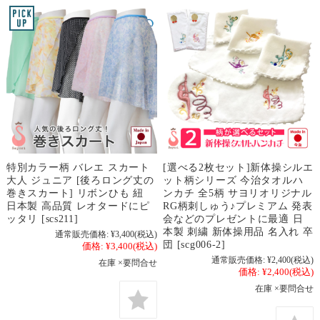
特別カラー柄 バレエ スカート
[選べる2枚セット]新体操シルエ
大人 ジュニア [後ろロング丈の
ット柄シリーズ 今治タオルハ
巻きスカート] リボンひも 紐
ンカチ 全5柄 サヨリオリジナル
日本製 高品質 レオタードにピ
RG柄刺しゅう♪プレミアム 発表
ッタリ [scs211]
会などのプレゼントに最適 日
本製 刺繍 新体操用品 名入れ 卒
通常販売価格:
¥3,400
(税込)
団 [scg006-2]
価格:
¥3,400
(税込)
通常販売価格:
¥2,400
(税込)
在庫 ×要問合せ
価格:
¥2,400
(税込)
在庫 ×要問合せ