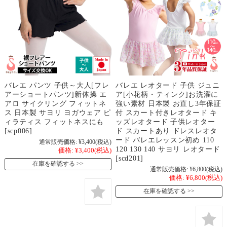
バレエ パンツ 子供～大人[フレ
バレエ レオタード 子供 ジュニ
アーショートパンツ]新体操 エ
ア[小花柄・ティンク]お洗濯に
アロ サイクリング フィットネ
強い素材 日本製 お直し3年保証
ス 日本製 サヨリ ヨガウェア ピ
付 スカート付きレオタード キ
ィラティス フィットネスにも
ッズレオタード 子供レオター
[scp006]
ド スカートあり ドレスレオタ
ード バレエレッスン初め 110
通常販売価格:
¥3,400
(税込)
120 130 140 サヨリ レオタード
価格:
¥3,400
(税込)
[scd201]
在庫を確認する
通常販売価格:
¥6,800
(税込)
価格:
¥6,800
(税込)
在庫を確認する