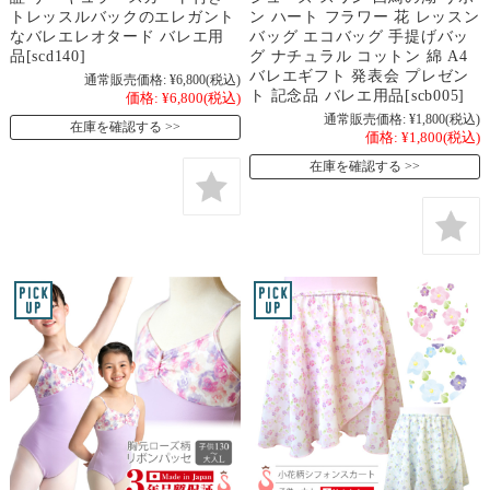
トレッスルバックのエレガント
ン ハート フラワー 花 レッスン
なバレエレオタード バレエ用
バッグ エコバッグ 手提げバッ
品[scd140]
グ ナチュラル コットン 綿 A4
バレエギフト 発表会 プレゼン
通常販売価格:
¥6,800
(税込)
ト 記念品 バレエ用品[scb005]
価格:
¥6,800
(税込)
通常販売価格:
¥1,800
(税込)
在庫を確認する
価格:
¥1,800
(税込)
在庫を確認する