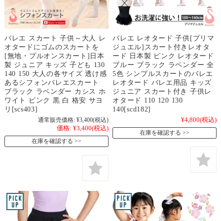
バレエ スカート 子供～大人 レ
バレエ レオタード 子供[プリマ
オタードにゴムのスカートを
ジュエル]スカート付きレオタ
[無地・プルオンスカート]日本
ード 日本製 ピンク レオタード
製 ジュニア キッズ 子ども 130
ブルー ブラック ラベンダー 全
140 150 大人の各サイズ 透け感
5色 シンプルスカートのバレエ
あるシフォンバレエスカート
レオタード バレエ用品 キッズ
ブラック ラベンダー カシス ホ
ジュニア スカート付き 子供レ
ワイト ピンク 黒 白 格安 サヨ
オタード 110 120 130
リ[scs403]
140[scd182]
通常販売価格:
¥3,400
(税込)
¥4,800
(税込)
価格:
¥3,400
(税込)
在庫を確認する
在庫を確認する