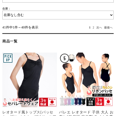
在庫：
41件中1件～40件を表示
1
2
次へ
最後へ
商品一覧
レオタード風トップス[パッセ
バレエ レオタード 子供 大人 お