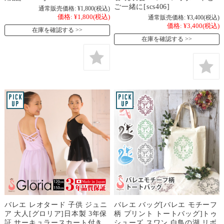
ご一緒に[scs406]
通常販売価格:
¥1,800
(税込)
価格:
¥1,800
(税込)
通常販売価格:
¥3,400
(税込)
価格:
¥3,400
(税込)
在庫を確認する
在庫を確認する
バレエ レオタード 子供 ジュニ
バレエ バッグ[バレエ モチーフ
ア 大人[グロリア]日本製 3年保
柄 プリント トートバッグ]トゥ
証 サーキュラースカート付き
シューズ スワン 白鳥の湖 リボ