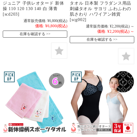
ジュニア 子供レオタード 新体
タオル 日本製 フラダンス用品
操 110 120 130 140 白 薄青
刺繍タオル サヨリ ふわふわの
[scd203]
肌さわり ハワイアン雑貨
[scg002]
通常販売価格:
¥6,800
(税込)
価格:
¥6,800
(税込)
通常販売価格:
¥2,200
(税込)
～
価格:
¥2,200
(税込)
～
在庫を確認する
在庫を確認する