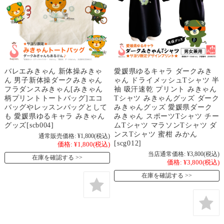
バレエみきゃん 新体操みきゃ
愛媛県ゆるキャラ ダークみき
ん 男子新体操ダークみきゃん
ゃん ドライメッシュTシャツ 半
フラダンスみきゃん[みきゃん
袖 吸汗速乾 プリント みきゃん
柄プリントトートバッグ]エコ
Tシャツ みきゃんグッズ ダーク
バッグやレッスンバッグとして
みきゃんグッズ 愛媛県ダーク
も 愛媛県ゆるキャラ みきゃん
みきゃん スポーツTシャツ チー
グッズ[scb004]
ムTシャツ マラソンTシャツ ダ
ンスTシャツ 蜜柑 みかん
通常販売価格:
¥1,800
(税込)
[scg012]
価格:
¥1,800
(税込)
当店通常価格:
¥3,800
(税込)
在庫を確認する
価格:
¥3,800
(税込)
在庫を確認する