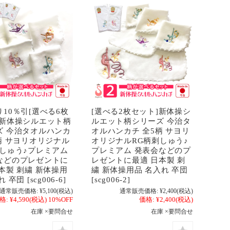
10％引[選べる6枚
[選べる2枚セット]新体操シ
]新体操シルエット柄
ルエット柄シリーズ 今治タ
ズ 今治タオルハンカ
オルハンカチ 全5柄 サヨリ
柄 サヨリオリジナル
オリジナルRG柄刺しゅう♪
刺しゅう♪プレミアム
プレミアム 発表会などのプ
などのプレゼントに
レゼントに最適 日本製 刺
本製 刺繍 新体操用
繍 新体操用品 名入れ 卒団
 卒団 [scg006-6]
[scg006-2]
通常販売価格:
¥5,100
(税込)
通常販売価格:
¥2,400
(税込)
格:
¥4,590
(税込)
10%OFF
価格:
¥2,400
(税込)
在庫 ×要問合せ
在庫 ×要問合せ