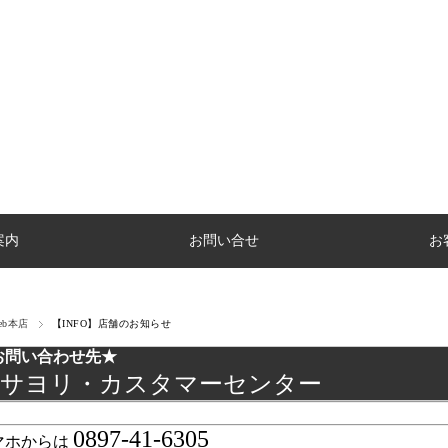
案内
お問い合せ
お
eb本店
【INFO】店舗のお知らせ
お問い合わせ先★
サヨリ・カスタマーセンター
0897-41-6305
マホからは