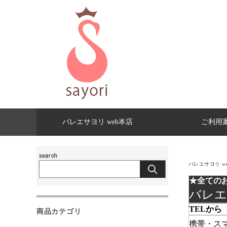
バレエサヨリ web本店
ご利用
バレエサヨリ w
★全ての
バレエ
TELから
商品カテゴリ
携帯・ス