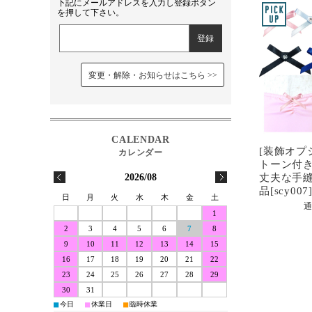
下記にメールアドレスを入力し登録ボタン
を押して下さい。
変更・解除・お知らせはこちら
[装飾オプ
トーン付き
2026/08
丈夫な手縫
品[scy007
日
月
火
水
木
金
土
通
1
2
3
4
5
6
7
8
9
10
11
12
13
14
15
16
17
18
19
20
21
22
23
24
25
26
27
28
29
30
31
■
■
■
今日
休業日
臨時休業