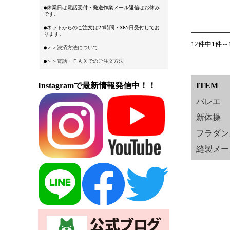
●休業日は電話受付・発送作業メール返信はお休み
です。
●ネットからのご注文は24時間・365日受付してお
ります。
12件中1件～
●
＞＞決済方法について
●
＞＞電話・ＦＡＸでのご注文方法
Instagramで最新情報発信中！！
ITEM
バレエ
新体操
フラダン
縫製メー