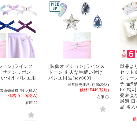
ション]ラインス
[装飾オプション]ラインス
単品より
 サテンリボン
トーン 丈夫な手縫い付け
セット
い付け バレエ用
バレエ用品[scy009]
シリー
]
チ 全5
通常販売価格:
¥440
(税込)
RG柄
価格:
¥440
(税込)
常販売価格:
¥440
(税込)
発表会
価格:
¥440
(税込)
在庫 ◯
最適 日
在庫 ◯
品 名入れ
価