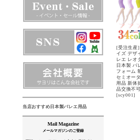
[受注生産]
イズ デザ
レエ レオ
日本製 バ
フォーム 
セミオーダ
用品 新体
品交換不可
[scy001]
当店おすすめ日本製バレエ用品