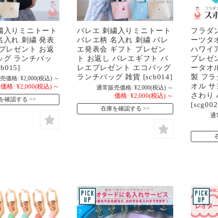
繍入りミニトート
バレエ 刺繍入りミニトート
フラダ
名入れ 刺繍 発表
バレエ柄 名入れ 刺繍 バレ
ーツタ
 プレゼント お返
エ発表会 ギフト プレゼン
ハワイ
ッグ ランチバッ
ト お返し バレエギフト バ
プレゼ
b015]
レエプレゼント エコバッグ
ータオ
ランチバッグ 雑貨 [scb014]
製 フ
売価格:
¥2,000
(税込)
～
オル 
価格:
¥2,000
(税込)
～
通常販売価格:
¥2,000
(税込)
～
さわり
価格:
¥2,000
(税込)
～
を確認する
[scg002
在庫を確認する
通