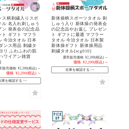
ンス柄刺繍入りスポ
新体操柄スポーツタオル 刺
オル 名入れ刺しゅう
しゅう入り 新体操の発表会
アン 発表会の記念品
の記念品やお返し プレゼン
ント ギフト マフラ
ト ギフトに最適 マフラー
ル 今治タオル 日本
タオル 今治タオル 日本製
ラダンス用品 刺繍タ
新体操ギフト 新体操用品
サヨリ ふわふわの肌
刺繍タオル[scg010]
 ハワイアン雑貨
通常販売価格:
¥2,200
(税込)
～
]
価格:
¥2,200
(税込)
～
常販売価格:
¥2,200
(税込)
～
在庫を確認する
価格:
¥2,200
(税込)
～
在庫を確認する