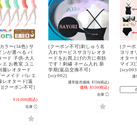
カラー(34色) サ
[クーポン不可]刺しゅう名
[クーポ
インが選べる バ
入れサービスサヨリレオタ
ヨリオ
タード 子供-大人
ードをお買上げの方に有効
オター
レエ お教室 ユニ
です！刺繍 ネーム入れ 新
マイズ[
制服レオタード
学期[返品交換不可]
[scy003
ーメイド バレエ
[scy002]
通
操レオタード[返
通常販売価格:
¥550
(税込)
][クーポン不可]
価格:
¥550
(税込)
在庫 ◯
¥10,000
(税込)
在庫 ◯