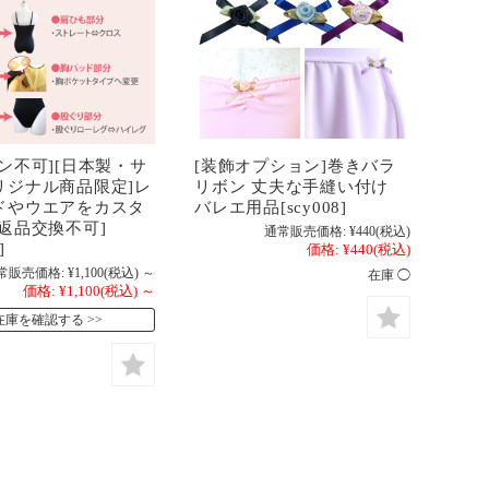
ン不可][日本製・サ
[装飾オプション]巻きバラ
リジナル商品限定]レ
リボン 丈夫な手縫い付け
ドやウエアをカスタ
バレエ用品[scy008]
返品交換不可]
通常販売価格:
¥440
(税込)
]
価格:
¥440
(税込)
常販売価格:
¥1,100
(税込)
～
在庫 ◯
価格:
¥1,100
(税込)
～
在庫を確認する