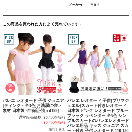
メーカー:
サヨリ
この商品を買われた方によく売れています♪
バレエ レオタード 子供 ジュニア
バレエ レオタード 子供[プリマジ
[ティンク・全3色]お洗濯に強い
ュエル]スカート付きレオタード
素材 日本製 3年保証付[scd199]
日本製 ピンク レオタード ブルー
ブラック ラベンダー 全5色 シン
通常販売価格:
¥6,400
(税込)
プルスカートのバレエレオタード
¥6,400
(税込)
バレエ用品 キッズ ジュニア スカ
商品を見る
ート付き 子供レオタード 110 120