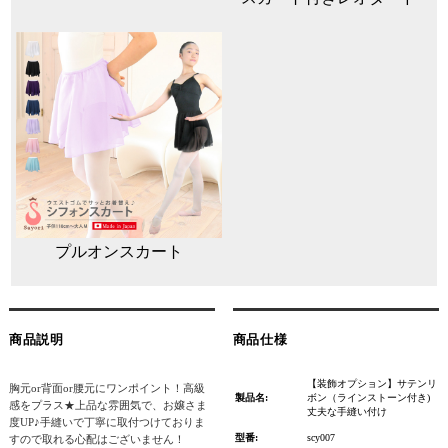
プルオンスカート
商品説明
商品仕様
【装飾オプション】サテンリ
胸元or背面or腰元にワンポイント！高級
製品名:
ボン（ラインストーン付き)
感をプラス★上品な雰囲気で、お嬢さま
丈夫な手縫い付け
度UP♪手縫いで丁寧に取付つけておりま
型番:
scy007
すので取れる心配はございません！