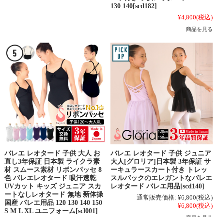
130 140[scd182]
¥4,800
(税込)
商品を見る
バレエ レオタード 子供 大人 お
バレエ レオタード 子供 ジュニア
直し3年保証 日本製 ライクラ素
大人[グロリア]日本製 3年保証 サ
材 スムース素材 リボンパッセ 8
ーキュラースカート付き トレッ
色 バレエレオタード 吸汗速乾
スルバックのエレガントなバレエ
UVカット キッズ ジュニア スカ
レオタード バレエ用品[scd140]
ートなしレオタード 無地 新体操
通常販売価格:
¥6,800
(税込)
国産 バレエ用品 120 130 140 150
¥6,800
(税込)
S M L XL ユニフォーム[scl001]