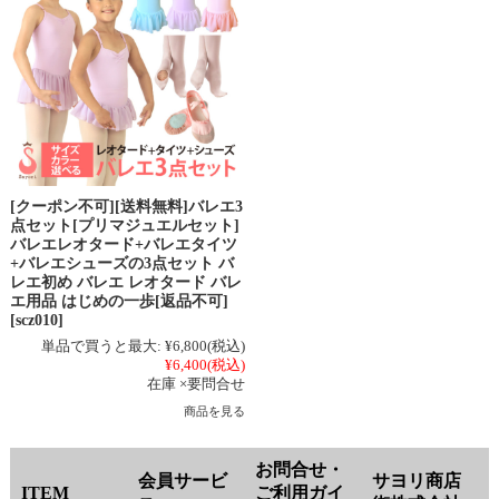
[クーポン不可][送料無料]バレエ3
点セット[プリマジュエルセット]
バレエレオタード+バレエタイツ
+バレエシューズの3点セット バ
レエ初め バレエ レオタード バレ
エ用品 はじめの一歩[返品不可]
[scz010]
単品で買うと最大:
¥6,800
(税込)
¥6,400
(税込)
在庫 ×要問合せ
商品を見る
お問合せ・
会員サービ
サヨリ商店
ITEM
ご利用ガイ