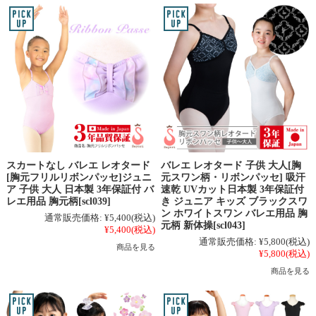
スカートなし バレエ レオタード
バレエ レオタード 子供 大人[胸
[胸元フリルリボンパッセ]ジュニ
元スワン柄・リボンパッセ] 吸汗
ア 子供 大人 日本製 3年保証付 バ
速乾 UVカット日本製 3年保証付
レエ用品 胸元柄[scl039]
き ジュニア キッズ ブラックスワ
ン ホワイトスワン バレエ用品 胸
通常販売価格:
¥5,400
(税込)
元柄 新体操[scl043]
¥5,400
(税込)
通常販売価格:
¥5,800
(税込)
商品を見る
¥5,800
(税込)
商品を見る