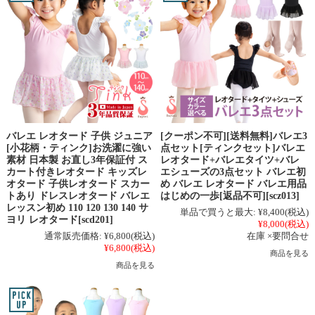
バレエ レオタード 子供 ジュニア
[クーポン不可][送料無料]バレエ3
[小花柄・ティンク]お洗濯に強い
点セット[ティンクセット]バレエ
素材 日本製 お直し3年保証付 ス
レオタード+バレエタイツ+バレ
カート付きレオタード キッズレ
エシューズの3点セット バレエ初
オタード 子供レオタード スカー
め バレエ レオタード バレエ用品
トあり ドレスレオタード バレエ
はじめの一歩[返品不可][scz013]
レッスン初め 110 120 130 140 サ
単品で買うと最大:
¥8,400
(税込)
ヨリ レオタード[scd201]
¥8,000
(税込)
通常販売価格:
¥6,800
(税込)
在庫 ×要問合せ
¥6,800
(税込)
商品を見る
商品を見る