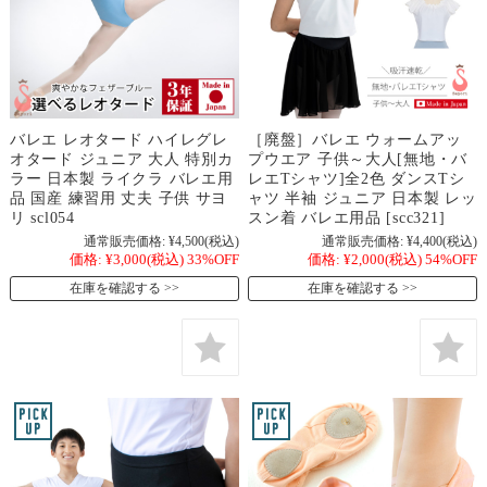
バレエ レオタード ハイレグレ
［廃盤］バレエ ウォームアッ
オタード ジュニア 大人 特別カ
プウエア 子供～大人[無地・バ
ラー 日本製 ライクラ バレエ用
レエTシャツ]全2色 ダンスTシ
品 国産 練習用 丈夫 子供 サヨ
ャツ 半袖 ジュニア 日本製 レッ
リ scl054
スン着 バレエ用品 [scc321]
通常販売価格:
¥4,500
(税込)
通常販売価格:
¥4,400
(税込)
価格:
¥3,000
(税込)
33%OFF
価格:
¥2,000
(税込)
54%OFF
在庫を確認する
在庫を確認する