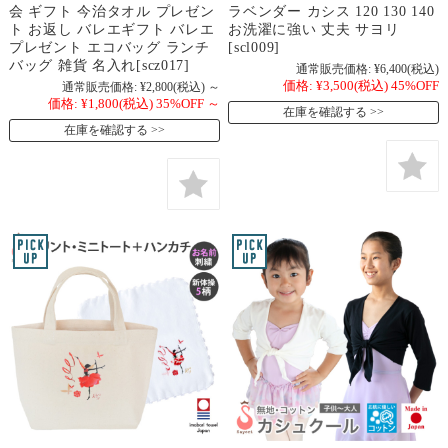
会 ギフト 今治タオル プレゼン
ラベンダー カシス 120 130 140
ト お返し バレエギフト バレエ
お洗濯に強い 丈夫 サヨリ
プレゼント エコバッグ ランチ
[scl009]
バッグ 雑貨 名入れ[scz017]
通常販売価格:
¥6,400
(税込)
価格:
¥3,500
(税込)
45%OFF
通常販売価格:
¥2,800
(税込)
～
価格:
¥1,800
(税込)
35%OFF
～
在庫を確認する
在庫を確認する