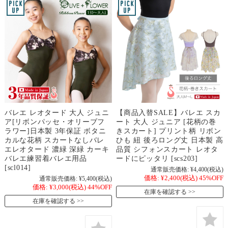
バレエ レオタード 大人 ジュニ
【商品入替SALE】バレエ スカ
ア[リボンパッセ・オリーブフ
ート 大人 ジュニア [花柄の巻
ラワー]日本製 3年保証 ボタニ
きスカート] プリント柄 リボン
カルな花柄 スカートなしバレ
ひも 紐 後ろロング丈 日本製 高
エレオタード 濃緑 深緑 カーキ
品質 シフォンスカート レオタ
バレエ練習着バレエ用品
ードにピッタリ [scs203]
[scl014]
通常販売価格:
¥4,400
(税込)
価格:
¥2,400
(税込)
45%OFF
通常販売価格:
¥5,400
(税込)
価格:
¥3,000
(税込)
44%OFF
在庫を確認する
在庫を確認する