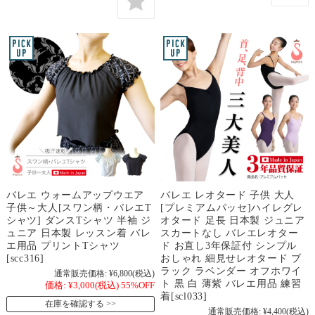
バレエ ウォームアップウエア
バレエ レオタード 子供 大人
子供～大人[スワン柄・バレエT
[プレミアムパッセ]ハイレグレ
シャツ] ダンスTシャツ 半袖 ジ
オタード 足長 日本製 ジュニア
ュニア 日本製 レッスン着 バレ
スカートなし バレエレオター
エ用品 プリントTシャツ
ド お直し3年保証付 シンプル
[scc316]
おしゃれ 細見せレオタード ブ
ラック ラベンダー オフホワイ
通常販売価格:
¥6,800
(税込)
ト 黒 白 薄紫 バレエ用品 練習
価格:
¥3,000
(税込)
55%OFF
着[scl033]
在庫を確認する
通常販売価格:
¥4,400
(税込)