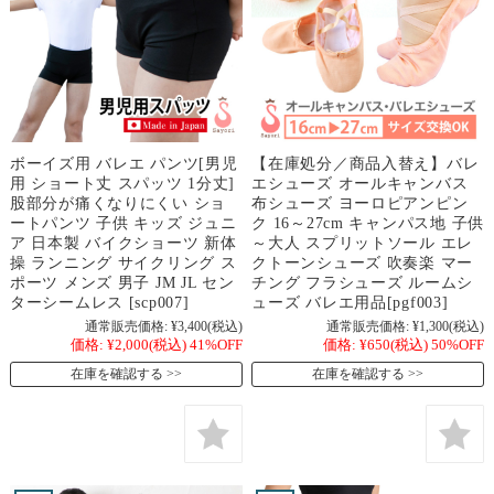
ボーイズ用 バレエ パンツ[男児
【在庫処分／商品入替え】バレ
用 ショート丈 スパッツ 1分丈]
エシューズ オールキャンバス
股部分が痛くなりにくい ショ
布シューズ ヨーロピアンピン
ートパンツ 子供 キッズ ジュニ
ク 16～27cm キャンパス地 子供
ア 日本製 バイクショーツ 新体
～大人 スプリットソール エレ
操 ランニング サイクリング ス
クトーンシューズ 吹奏楽 マー
ポーツ メンズ 男子 JM JL セン
チング フラシューズ ルームシ
ターシームレス [scp007]
ューズ バレエ用品[pgf003]
通常販売価格:
¥3,400
(税込)
通常販売価格:
¥1,300
(税込)
価格:
¥2,000
(税込)
41%OFF
価格:
¥650
(税込)
50%OFF
在庫を確認する
在庫を確認する