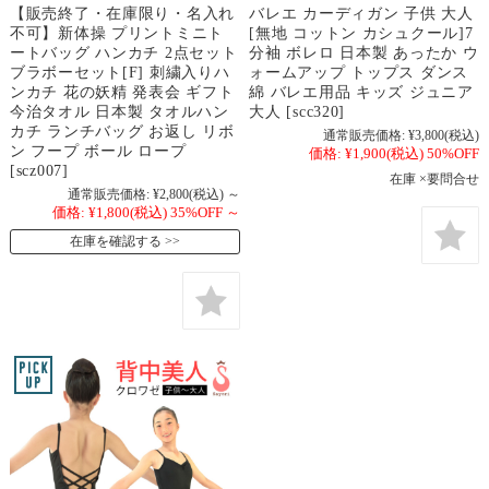
【販売終了・在庫限り・名入れ
バレエ カーディガン 子供 大人
不可】新体操 プリントミニト
[無地 コットン カシュクール]7
ートバッグ ハンカチ 2点セット
分袖 ボレロ 日本製 あったか ウ
ブラボーセット[F] 刺繍入りハ
ォームアップ トップス ダンス
ンカチ 花の妖精 発表会 ギフト
綿 バレエ用品 キッズ ジュニア
今治タオル 日本製 タオルハン
大人 [scc320]
カチ ランチバッグ お返し リボ
通常販売価格:
¥3,800
(税込)
ン フープ ボール ロープ
価格:
¥1,900
(税込)
50%OFF
[scz007]
在庫 ×要問合せ
通常販売価格:
¥2,800
(税込)
～
価格:
¥1,800
(税込)
35%OFF
～
在庫を確認する