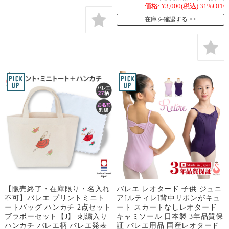
価格:
¥3,000
(税込)
31%OFF
在庫を確認する
【販売終了・在庫限り・名入れ
バレエ レオタード 子供 ジュニ
不可】バレエ プリントミニト
ア[ルティレ]背中リボンがキュ
ートバッグ ハンカチ 2点セット
ート スカートなしレオタード
ブラボーセット【J】 刺繍入り
キャミソール 日本製 3年品質保
ハンカチ バレエ柄 バレエ発表
証 バレエ用品 国産レオタード