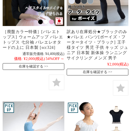
［廃盤カラー特価］[バレエト
訳あり在庫処分★ブラックのみ
ップス] ウォームアップ バレエ
★バレエ パンツ[ボーイズ・フ
トップス 七分袖 バレエレオタ
ータータイツ・ブラック] 王子
ードの上に 日本製 [scc324]
様タイツ 男児 子供 キッズ ジュ
ニア 日本製 新体操 ランニング
通常販売価格:
¥4,400
(税込)
サイクリング メンズ 男子
価格:
¥2,000
(税込)
54%OFF
～
¥2,000
(税込)
在庫を確認する
在庫を確認する