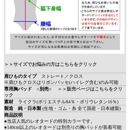
＞＞サイズでお悩みの方はこちらをクリック
肩ひものタイプ
ストレート／クロス
※肩ひもクロスはリボンパッセ(ハイレグ含む)のみ可能
専用胸パッド ○別売○
＞＞販売ページはこちらをクリ
ック
素材
ライクラ(ポリエステル84％・ポリウレタン16％)
製造
純・日本製
(生地・ゴム・糸 全て国産・日本縫製)
商品説明
●当店人気のレオタードの特別カラーです。
●140cm以上のレオタードは別売りの胸パッドが装着可能