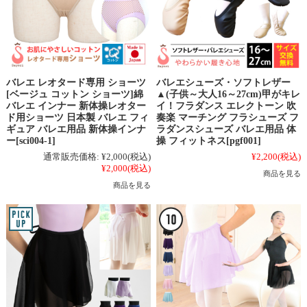
バレエ レオタード専用 ショーツ
バレエシューズ・ソフトレザー
[ベージュ コットン ショーツ]綿
▲(子供～大人16～27cm)甲がキレ
バレエ インナー 新体操レオター
イ！フラダンス エレクトーン 吹
ド用ショーツ 日本製 バレエ フィ
奏楽 マーチング フラシューズ フ
ギュア バレエ用品 新体操インナ
ラダンスシューズ バレエ用品 体
ー[sci004-1]
操 フィットネス[pgf001]
通常販売価格:
¥2,000
(税込)
¥2,200
(税込)
¥2,000
(税込)
商品を見る
商品を見る