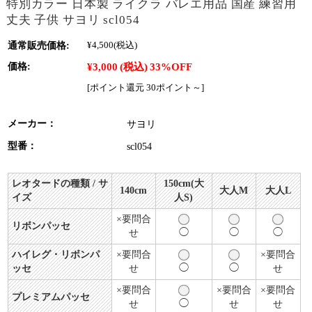
特別カラー 日本製 ライクラ バレエ用品 国産 練習用
丈夫 子供 サヨリ scl054
通常販売価格:
¥4,500
(税込)
¥3,000
(税込)
33%OFF
価格:
[ポイント還元 30ポイント～]
メーカー：
サヨリ
型番：
scl054
レオタードの種類 / サ
150cm(大
140cm
大人M
大人L
イズ
人S)
×要問合
リボンパッセ
◯
◯
◯
せ
ハイレグ・リボンパ
×要問合
×要問合
◯
◯
ッセ
せ
せ
×要問合
×要問合
×要問合
プレミアムパッセ
◯
せ
せ
せ