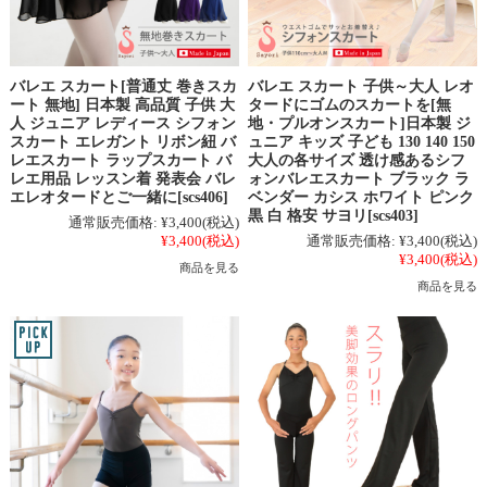
バレエ スカート[普通丈 巻きスカ
バレエ スカート 子供～大人 レオ
ート 無地] 日本製 高品質 子供 大
タードにゴムのスカートを[無
人 ジュニア レディース シフォン
地・プルオンスカート]日本製 ジ
スカート エレガント リボン紐 バ
ュニア キッズ 子ども 130 140 150
レエスカート ラップスカート バ
大人の各サイズ 透け感あるシフ
レエ用品 レッスン着 発表会 バレ
ォンバレエスカート ブラック ラ
エレオタードとご一緒に[scs406]
ベンダー カシス ホワイト ピンク
黒 白 格安 サヨリ[scs403]
通常販売価格:
¥3,400
(税込)
¥3,400
(税込)
通常販売価格:
¥3,400
(税込)
¥3,400
(税込)
商品を見る
商品を見る