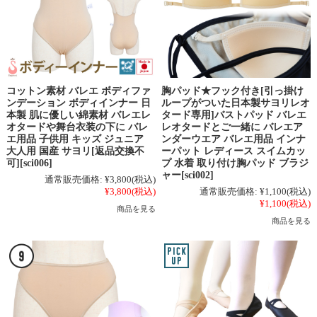
コットン素材 バレエ ボディファ
胸パッド★フック付き[引っ掛け
ンデーション ボディインナー 日
ループがついた日本製サヨリレオ
本製 肌に優しい綿素材 バレエレ
タード専用]バストパッド バレエ
オタードや舞台衣装の下に バレ
レオタードとご一緒に バレエア
エ用品 子供用 キッズ ジュニア
ンダーウエア バレエ用品 インナ
大人用 国産 サヨリ[返品交換不
ーパット レディース スイムカッ
可][sci006]
プ 水着 取り付け胸パッド ブラジ
ャー[sci002]
通常販売価格:
¥3,800
(税込)
¥3,800
(税込)
通常販売価格:
¥1,100
(税込)
¥1,100
(税込)
商品を見る
商品を見る