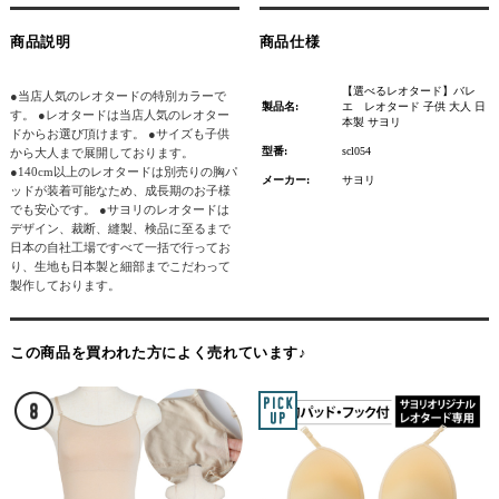
商品説明
商品仕様
【選べるレオタード】バレ
●当店人気のレオタードの特別カラーで
製品名:
エ レオタード 子供 大人 日
す。 ●レオタードは当店人気のレオター
本製 サヨリ
ドからお選び頂けます。 ●サイズも子供
型番:
scl054
から大人まで展開しております。
●140cm以上のレオタードは別売りの胸パ
メーカー:
サヨリ
ッドが装着可能なため、成長期のお子様
でも安心です。 ●サヨリのレオタードは
デザイン、裁断、縫製、検品に至るまで
日本の自社工場ですべて一括で行ってお
り、生地も日本製と細部までこだわって
製作しております。
この商品を買われた方によく売れています♪