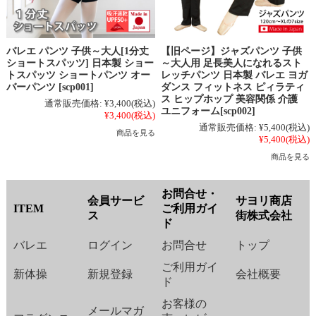
バレエ パンツ 子供～大人[1分丈
【旧ページ】ジャズパンツ 子供
ショートスパッツ] 日本製 ショー
～大人用 足長美人になれるスト
トスパッツ ショートパンツ オー
レッチパンツ 日本製 バレエ ヨガ
バーパンツ [scp001]
ダンス フィットネス ピィラティ
ス ヒップホップ 美容関係 介護
通常販売価格:
¥3,400
(税込)
ユニフォーム[scp002]
¥3,400
(税込)
通常販売価格:
¥5,400
(税込)
商品を見る
¥5,400
(税込)
商品を見る
お問合せ・
会員サービ
サヨリ商店
ITEM
ご利用ガイ
ス
街株式会社
ド
バレエ
ログイン
お問合せ
トップ
ご利用ガイ
新体操
新規登録
会社概要
ド
お客様の
メールマガ