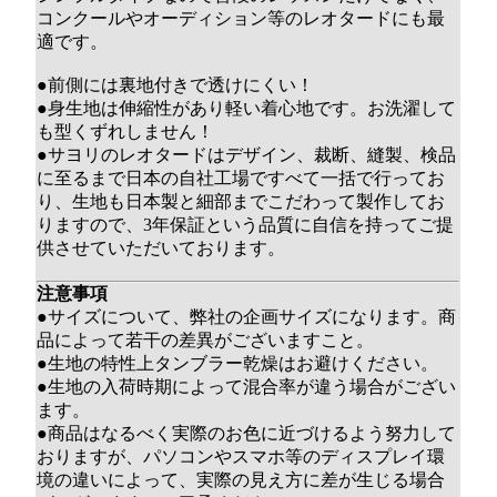
コンクールやオーディション等のレオタードにも最
適です。
●前側には裏地付きで透けにくい！
●身生地は伸縮性があり軽い着心地です。お洗濯して
も型くずれしません！
●サヨリのレオタードはデザイン、裁断、縫製、検品
に至るまで日本の自社工場ですべて一括で行ってお
り、生地も日本製と細部までこだわって製作してお
りますので、3年保証という品質に自信を持ってご提
供させていただいております。
注意事項
●サイズについて、弊社の企画サイズになります。商
品によって若干の差異がございますこと。
●生地の特性上タンブラー乾燥はお避けください。
●生地の入荷時期によって混合率が違う場合がござい
ます。
●商品はなるべく実際のお色に近づけるよう努力して
おりますが、パソコンやスマホ等のディスプレイ環
境の違いによって、実際の見え方に差が生じる場合