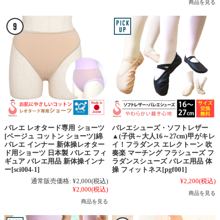
商品を見る
バレエ レオタード専用 ショーツ
バレエシューズ・ソフトレザー
[ベージュ コットン ショーツ]綿
▲(子供～大人16～27cm)甲がキレ
バレエ インナー 新体操レオター
イ！フラダンス エレクトーン 吹
ド用ショーツ 日本製 バレエ フィ
奏楽 マーチング フラシューズ フ
ギュア バレエ用品 新体操インナ
ラダンスシューズ バレエ用品 体
ー[sci004-1]
操 フィットネス[pgf001]
通常販売価格:
¥2,000
(税込)
¥2,200
(税込)
¥2,000
(税込)
商品を見る
商品を見る