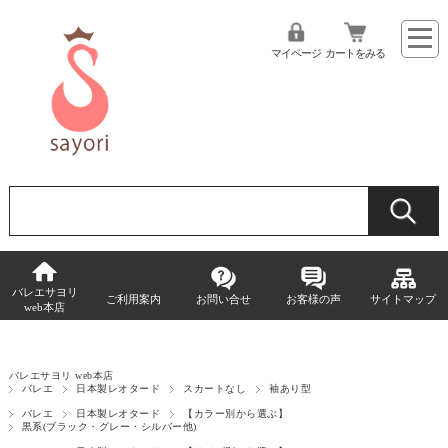
マイページ
カートをみる
バレエサヨリ
ご利用案内
お問い合せ
お客様の声
サイトマップ
web本店
バレエサヨリ web本店
バレエ
日本製レオタード
スカートなし
袖あり型
バレエ
日本製レオタード
【カラー別から選ぶ】
黒系(ブラック・グレー・シルバー他)