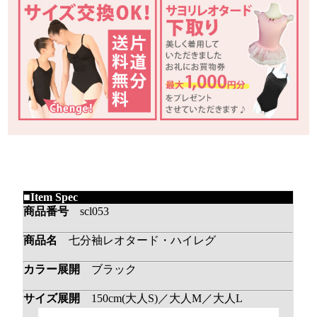
■Item Spec
商品番号
scl053
商品名
七分袖レオタード・ハイレグ
カラー展開
ブラック
サイズ展開
150cm(大人S)／大人M／大人L