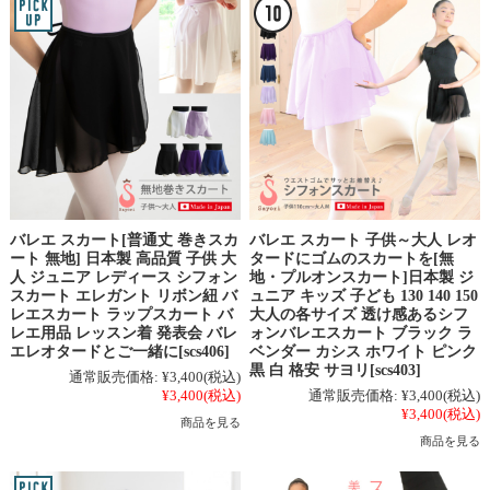
バレエ スカート[普通丈 巻きスカ
バレエ スカート 子供～大人 レオ
ート 無地] 日本製 高品質 子供 大
タードにゴムのスカートを[無
人 ジュニア レディース シフォン
地・プルオンスカート]日本製 ジ
スカート エレガント リボン紐 バ
ュニア キッズ 子ども 130 140 150
レエスカート ラップスカート バ
大人の各サイズ 透け感あるシフ
レエ用品 レッスン着 発表会 バレ
ォンバレエスカート ブラック ラ
エレオタードとご一緒に[scs406]
ベンダー カシス ホワイト ピンク
黒 白 格安 サヨリ[scs403]
通常販売価格:
¥3,400
(税込)
¥3,400
(税込)
通常販売価格:
¥3,400
(税込)
¥3,400
(税込)
商品を見る
商品を見る