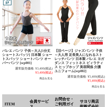
バレエ パンツ 子供～大人[1分丈
【旧ページ】ジャズパンツ 子供
ショートスパッツ] 日本製 ショー
～大人用 足長美人になれるスト
トスパッツ ショートパンツ オー
レッチパンツ 日本製 バレエ ヨガ
バーパンツ [scp001]
ダンス フィットネス ピィラティ
ス ヒップホップ 美容関係 介護
通常販売価格:
¥3,400
(税込)
ユニフォーム[scp002]
¥3,400
(税込)
通常販売価格:
¥5,400
(税込)
商品を見る
¥5,400
(税込)
商品を見る
お問合せ・
会員サービ
サヨリ商店
ITEM
ご利用ガイ
ス
街株式会社