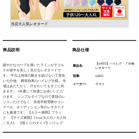
当店大人気レオタード
商品説明
商品仕様
【scl053】ハイレグ・７分袖
緩やかなカーブを描いたラインがデコル
製品名:
レオタード
テや背中を美しく見せるレオタードで
す。 手元は身体の動きを妨げない丁度良
型番:
scl053
い七分袖。 脚長効果のハイレグ仕様。 冬
メーカー:
サヨリ
場はあたたかく、汗をかいてもすぐに乾
きます。 1年通して快適にお使いいただ
けます。 シンプルタイプなので普段のレ
ッスンだけでなく、音楽学校受験やコン
クール、オーディション等のレオタード
にも最適です。 【カラー展開】ブラッ
ク 【サイズ展開】15cm(大人S)／大人M
／大人L 【股ぐりのタイプ】ハイレグ