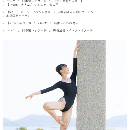
バレエ
日本製レオタード
【サイズ別から選ぶ】
【140cm～大人XL】ジュニア・大人用
【SALE】セール・イベント会場
＜本店限定＞割引クーポン
本店限定クーポン
【NEW】新作一覧
バレエ
新作＜2022秋冬＞
バレエ
日本製レオタード
脚長足長ハイレグレオタード