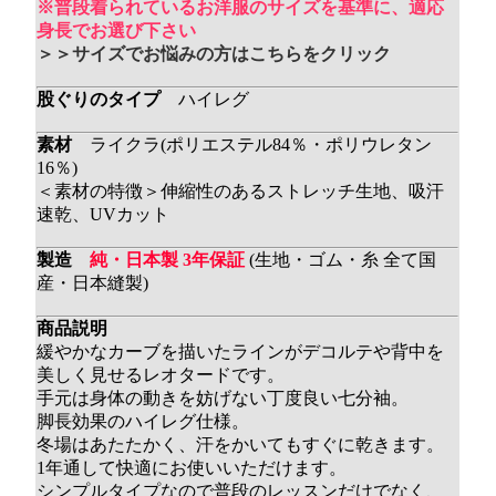
※普段着られているお洋服のサイズを基準に、適応
身長でお選び下さい
＞＞サイズでお悩みの方はこちらをクリック
股ぐりのタイプ
ハイレグ
素材
ライクラ(ポリエステル84％・ポリウレタン
16％)
＜素材の特徴＞伸縮性のあるストレッチ生地、吸汗
速乾、UVカット
製造
純・日本製 3年保証
(生地・ゴム・糸 全て国
産・日本縫製)
商品説明
緩やかなカーブを描いたラインがデコルテや背中を
美しく見せるレオタードです。
手元は身体の動きを妨げない丁度良い七分袖。
脚長効果のハイレグ仕様。
冬場はあたたかく、汗をかいてもすぐに乾きます。
1年通して快適にお使いいただけます。
シンプルタイプなので普段のレッスンだけでなく、