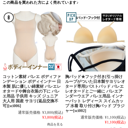
この商品を買われた方によく売れています♪
コットン素材 バレエ ボディファ
胸パッド★フック付き[引っ掛け
ンデーション ボディインナー 日
ループがついた日本製サヨリレオ
本製 肌に優しい綿素材 バレエレ
タード専用]バストパッド バレエ
オタードや舞台衣装の下に バレ
レオタードとご一緒に バレエア
エ用品 子供用 キッズ ジュニア
ンダーウエア バレエ用品 インナ
大人用 国産 サヨリ[返品交換不
ーパット レディース スイムカッ
可][sci006]
プ 水着 取り付け胸パッド ブラジ
ャー[sci002]
通常販売価格:
¥3,800
(税込)
¥3,800
(税込)
通常販売価格:
¥1,100
(税込)
¥1,100
(税込)
商品を見る