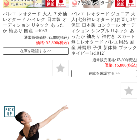
バレエ レオタード 大人 ７分袖
バレエ レオタード ジュニア 大
レオタード ハイレグ 日本製 オ
人[七分袖レオタード]お直し3年
ーディション Uネック あった
保証 日本製 コンクール オーデ
か 袖あり 国産 scl053
ィション シンプル Uネック あ
ったか 袖あり 袖付き スカート
通常販売価格:
¥5,800
(税込)
無しレオタード バレエ用品 国
価格:
¥5,800
(税込)
産 練習用 子供 新体操 ブラック
在庫を確認する
ネイビー[scl012]
通常販売価格:
¥5,800
(税込)
価格:
¥5,800
(税込)
在庫を確認する