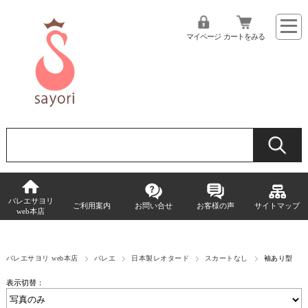
マイページ
カートをみる
バレエサヨリ
ご利用案内
お問い合せ
お客様の声
サイトマップ
web本店
バレエサヨリ web本店
バレエ
日本製レオタード
スカートなし
袖あり型
表示切替：