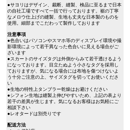
●サヨリはデザイン、裁断、縫製、検品に至るまで日本
の自社工場ですべて一括で行っております。裾の丁寧
なメロウ仕上げの縫製、生地も丈夫な日本製のものを
使用。細部までこだわって製作しております
注意事項
●色合いはパソコンやスマホ等のディスプレイ環境や撮
影環境によって若干異なった色合いに見える場合がご
ざいます
●スカートのサイズタグは外側からみて若干透けるよう
になっております。目立たぬよう小さなタグを採用し
ておりますが、気になる場合には布地を傷つけないよ
う十分ご注意の上、サイズタグを切ってお使いくださ
い
●生地の特性上タンブラー乾燥はお避けください
●シフォン生地は縫製上伸びやすいため、上記の表より
若干の差異が生じます。気になるお客様はお気軽にご
相談下さい
●レオタードは別売りです
配送方法