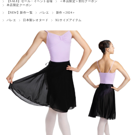
【SALE】セール・イベント会場
＜本店限定＞割引クーポン
本店限定クーポン
【NEW】新作一覧
バレエ
新作＜2024＞
バレエ
日本製レオタード
XLサイズアイテム