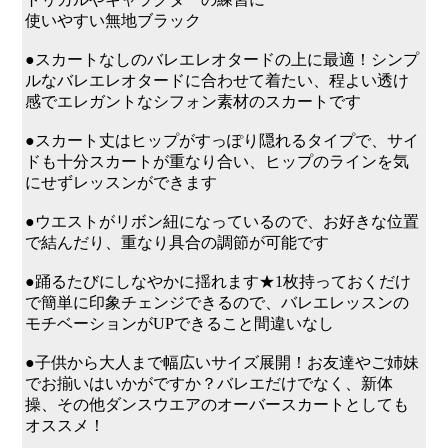
使いやすい無地ブラック
●スカートなしのバレエレオタードの上に最適！シンプ
ルなバレエレオタードに合わせて着たい、程よい透け
感でエレガントなシフォン素材のスカートです
●スカート丈はヒップがすっぽり隠れるタイプで、サイ
ドも十分スカートが重なり合い、ヒップのラインを気
にせずレッスンができます
●ウエストがリボン紐になっているので、お好きな位置
で結んだり、重なり具合の調節が可能です
●踊るたびにしなやかに揺れます★1枚持っておくだけ
で簡単に印象チェンジできるので、バレエレッスンの
モチベーションがUPできること間違いなし
●子供から大人まで幅広いサイズ展開！お友達やご姉妹
でお揃いはいかがですか？バレエだけでなく、新体
操、その他ダンスウエアのオーバースカートとしても
オススメ！