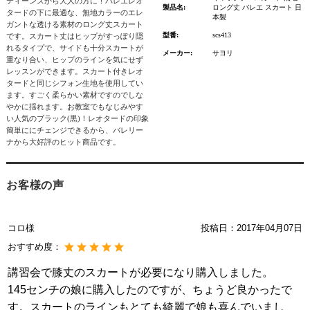
ティーンズから大人の方に！バレエレオ
製品名:
ロング丈 バレエ スカート 日
タードの下に最適な、無地カラーのエレ
本製
ガントな透ける素材のロング丈スカート
型番:
scs413
です。スカート丈はヒップがすっぽり隠
れるタイプで、サイドも十分スカートが
メーカー:
サヨリ
重なり合い、ヒップのラインを気にせず
レッスンができます。スカート付きレオ
タードと同じシフォン生地を使用してい
ます。すごく柔らかい素材ですのでしな
やかに揺れます。お教室でもなじみやす
い人気のブラック(黒)！レオタードの印象
簡単ににチェンジできるから、バレリー
ナから大好評のヒット商品です。
お客様の声
コロ様
投稿日：
2017年04月07日
おすすめ度：
講習会で膝丈のスカートが必要になり購入しました。
145センチの娘に購入したのですが、ちょうど良かったで
す。スカートのラインもとても綺麗で娘も喜んでいまし