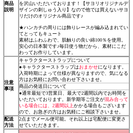
商品
を沢山いただいております！【サヨリオリジナルデ
説明
ザインの刺しゅう入り】なので他では買えないサヨ
リだけのオリジナル商品です♪
★ハンカチの周りには飾りレースが編み込まれてい
てとってもキュート
素材はふわふわで、肌触りの良い綿100％を使用。
安心の日本製です♪毎日使う物だから、素材にこだ
わってお作りしています。
キャラクターストラップについて
●キャラクターストラップは
おまかせ
になります。
入荷時期によって仕様が異なりますので、気になる
方はお気軽にお問い合わせ下さいませ。
注意
商品の発送日について
事項
●通常最短で3営業日、最大で2週間以内でお時間を
いただいております。新学期等ご注文が
混み合って
いる場合には、2週間以上
かかる場合もございます
ので、お急ぎの方はお気軽にご相談下さいませ。
配送
2点までメール便可能。それ以上は宅配便に変更さ
方法
せていただきます。