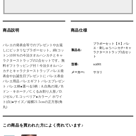
商品説明
商品仕様
ブラボーセット【Ａ】バレ
バレエの発表会等でのプレゼントやお返
エ・刺しゅうハンカチ+キャ
しにピッタリなブラボーセット。綿(コッ
製品名:
ラクターストラップ2点セッ
トン)100％の今治タオルハンカチとキャ
ト
ラクターストラップの2点セットです。無
型番:
scz001
料ギフトラッピング付！今治タオルハン
カチとキャラクターストラップ バレエ発
メーカー:
サヨリ
表会やお誕生日プレゼントに バレエ表会
バレエ用品 バレエギフト バレエプレゼン
ト バレエ柄●選べる5柄：A.白鳥の湖／B.
ドン・キホーテ／C.くるみ割り人形／D.
ジゼル／E.コッペリア●カラー／ ホワイ
ト(白)●サイズ／縦横21.5cmの正方形(角
丸)
この商品を買われた方によく売れています♪