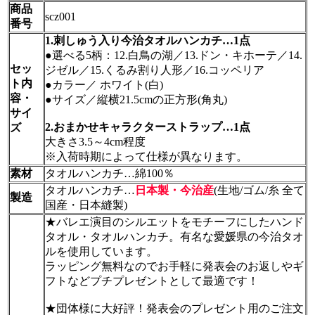
商品
scz001
番号
1.刺しゅう入り今治タオルハンカチ…1点
●選べる5柄：12.白鳥の湖／13.ドン・キホーテ／14.
セッ
ジゼル／15.くるみ割り人形／16.コッペリア
ト内
●カラー／ ホワイト(白)
容・
●サイズ／縦横21.5cmの正方形(角丸)
サイ
2.おまかせキャラクターストラップ…1点
ズ
大きさ3.5～4cm程度
※入荷時期によって仕様が異なります。
素材
タオルハンカチ…綿100％
タオルハンカチ…
日本製・今治産
(生地/ゴム/糸 全て
製造
国産・日本縫製)
★バレエ演目のシルエットをモチーフにしたハンド
タオル・タオルハンカチ。有名な愛媛県の今治タオ
ルを使用しています。
ラッピング無料なのでお手軽に発表会のお返しやギ
フトなどプチプレゼントとして最適です！
★団体様に大好評！発表会のプレゼント用のご注文