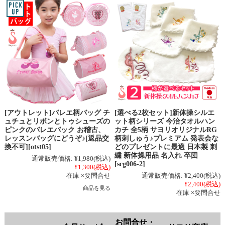
[アウトレット]バレエ柄バッグ チ
[選べる2枚セット]新体操シルエ
ュチュとリボンとトゥシューズの
ット柄シリーズ 今治タオルハン
ピンクのバレエバック お稽古、
カチ 全5柄 サヨリオリジナルRG
レッスンバッグにどうぞ♪[返品交
柄刺しゅう♪プレミアム 発表会な
換不可][otst05]
どのプレゼントに最適 日本製 刺
繍 新体操用品 名入れ 卒団
通常販売価格:
¥1,980
(税込)
[scg006-2]
¥1,300
(税込)
在庫 ×要問合せ
通常販売価格:
¥2,400
(税込)
¥2,400
(税込)
商品を見る
在庫 ×要問合せ
お問合せ・