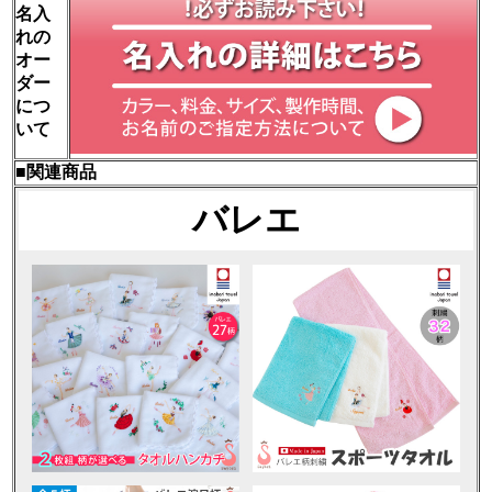
名入
れの
オー
ダー
につ
いて
■関連商品