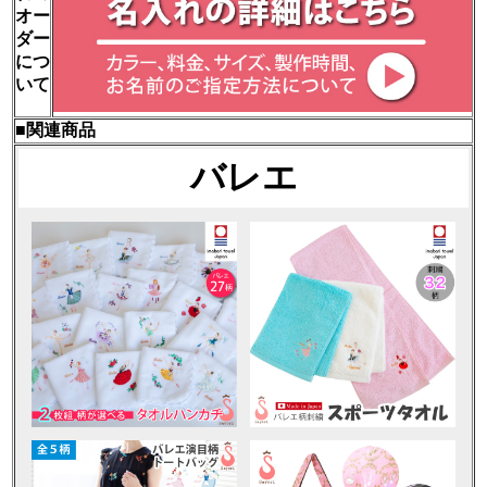
オー
ダー
につ
いて
■関連商品