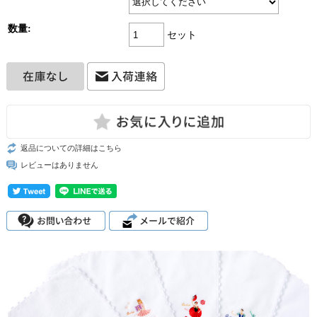
数量:
セット
返品についての詳細はこちら
レビューはありません