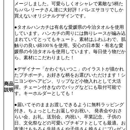
メージしました。可愛らしくオシャレで素敵な5柄た
ち♪バレリーナさん達に大好評！バレエサヨリでしか
買えないオリジナルデザインです。
●タオルハンカチは有名な愛媛県の今治タオルを使用
しています。ハンカチの周りには飾りレースが編み込
まれていてとってもキュート。素材はふわふわで、肌
触りの良い綿100％を使用。安心の日本製・有名な愛
媛県の今治タオルを使用しています。毎日使う物だか
ら、素材にこだわりました！
●デザイナー「かわぐちいつこ」のイラストが描かれ
たプチポーチ。お好きな柄をお選びいただけます！シ
ニヨンやヘアピン、リップなど小物入れとして大活
商品
躍。チェーン付きなのでバッグなどにも取付可能で
説明
す。キーホルダーとしても！
●届いてそのままお渡しできるように無料ラッピング
付き。ちょっとしたお返しやお祝い、 発表会やおさ
らい会、お礼、送別会、内祝い、卒業記念、子供の
日、文化祭などの可愛いプチギフトとしても最適。お
友達はもちろん生徒さんや子供さん娘さんにプレゼン