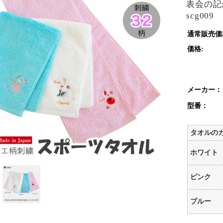
表会の記
scg009
通常販売価
価格:
メーカー：
型番：
タオルのカ
ホワイト
ピンク
ブルー