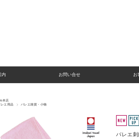
案内
お問い合せ
お
eb本店
バレエ用品
バレエ雑貨・小物
バレエ刺