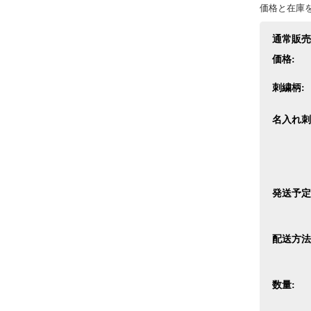
価格と在庫
通常販売
価格:
刺繍柄:
名入れ刺
発送予定
配送方法
数量: