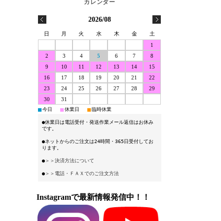
2026/08
日
月
火
水
木
金
土
1
2
3
4
5
6
7
8
9
10
11
12
13
14
15
16
17
18
19
20
21
22
23
24
25
26
27
28
29
30
31
■
■
■
今日
休業日
臨時休業
●休業日は電話受付・発送作業メール返信はお休み
です。
●ネットからのご注文は24時間・365日受付してお
ります。
●
＞＞決済方法について
●
＞＞電話・ＦＡＸでのご注文方法
Instagramで最新情報発信中！！