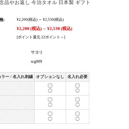
念品やお返し 今治タオル 日本製 ギフト
格:
¥2,200
(税込)
～
¥2,530
(税込)
¥2,200
(税込)
¥2,530
(税込)
～
[ポイント還元 22ポイント～]
サヨリ
scg009
ラー / 名入れ刺繍
オプションなし
名入れ必要
◯
◯
◯
◯
◯
◯