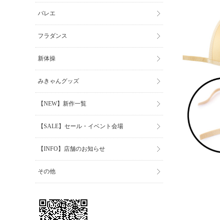
バレエ
フラダンス
新体操
みきゃんグッズ
【NEW】新作一覧
【SALE】セール・イベント会場
【INFO】店舗のお知らせ
その他