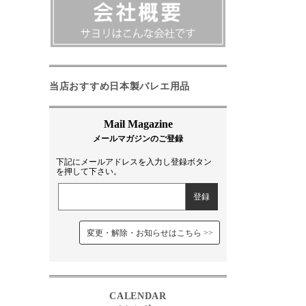
当店おすすめ日本製バレエ用品
下記にメールアドレスを入力し登録ボタン
を押して下さい。
変更・解除・お知らせはこちら