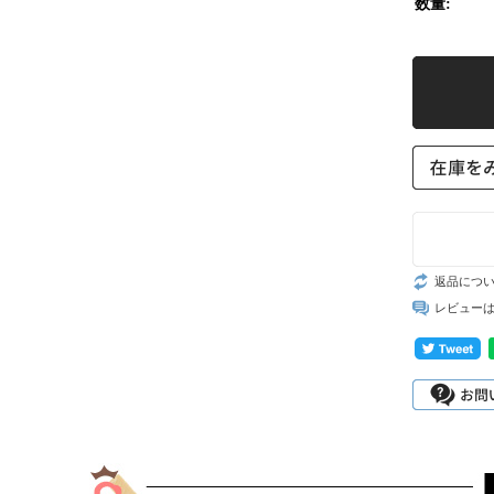
数量:
返品につ
レビュー