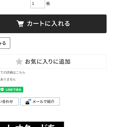
枚
いての詳細はこちら
はありません