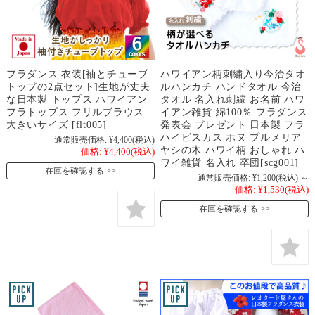
フラダンス 衣装[袖とチューブ
ハワイアン柄刺繍入り今治タオ
トップの2点セット]生地が丈夫
ルハンカチ ハンドタオル 今治
な日本製 トップス ハワイアン
タオル 名入れ刺繍 お名前 ハワ
フラトップス フリルブラウス
イアン雑貨 綿100％ フラダンス
大きいサイズ [flt005]
発表会 プレゼント 日本製 フラ
ハイビスカス ホヌ プルメリア
通常販売価格:
¥4,400
(税込)
ヤシの木 ハワイ柄 おしゃれ ハ
価格:
¥4,400
(税込)
ワイ雑貨 名入れ 卒団[scg001]
在庫を確認する
通常販売価格:
¥1,200
(税込)
～
価格:
¥1,530
(税込)
在庫を確認する