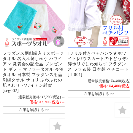
フラダンス柄刺繍入りスポーツ
[フリル付きペチパンツ★ホワ
タオル 名入れ刺しゅう ハワイ
イト]パウスカートの下どうぞ♪
アン 発表会の記念品 プレゼン
綿ポリでしわ知らず フラダン
ト ギフト マフラータオル 今治
ス フラ衣装 日本製 ペチコート
タオル 日本製 フラダンス用品
[fli001]
刺繍タオル サヨリ ふわふわの
通常販売価格:
¥4,400
(税込)
肌さわり ハワイアン雑貨
価格:
¥4,400
(税込)
[scg002]
在庫を確認する
通常販売価格:
¥2,200
(税込)
～
価格:
¥2,200
(税込)
～
在庫を確認する