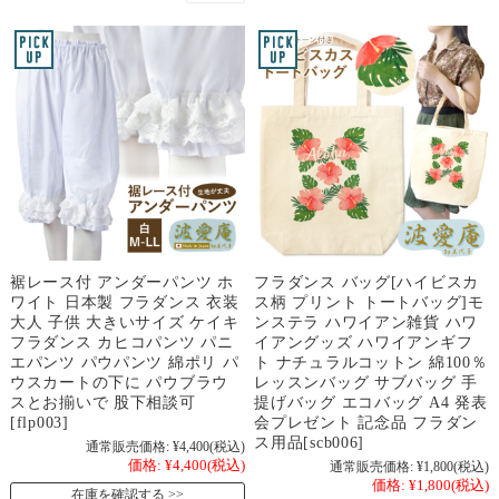
裾レース付 アンダーパンツ ホ
フラダンス バッグ[ハイビスカ
ワイト 日本製 フラダンス 衣装
ス柄 プリント トートバッグ]モ
大人 子供 大きいサイズ ケイキ
ンステラ ハワイアン雑貨 ハワ
フラダンス カヒコパンツ パニ
イアングッズ ハワイアンギフ
エパンツ パウパンツ 綿ポリ パ
ト ナチュラルコットン 綿100％
ウスカートの下に パウブラウ
レッスンバッグ サブバッグ 手
スとお揃いで 股下相談可
提げバッグ エコバッグ A4 発表
[flp003]
会プレゼント 記念品 フラダン
ス用品[scb006]
通常販売価格:
¥4,400
(税込)
価格:
¥4,400
(税込)
通常販売価格:
¥1,800
(税込)
価格:
¥1,800
(税込)
在庫を確認する