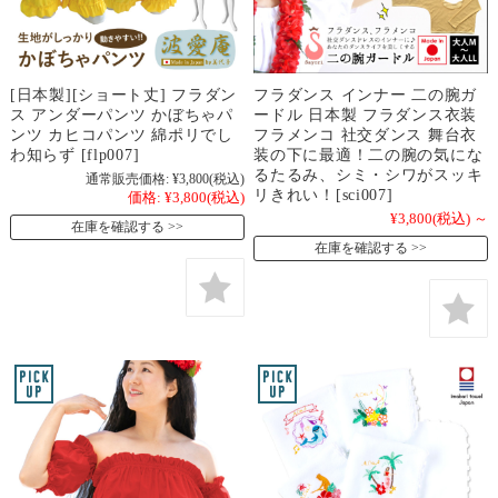
[日本製][ショート丈] フラダン
フラダンス インナー 二の腕ガ
ス アンダーパンツ かぼちゃパ
ードル 日本製 フラダンス衣装
ンツ カヒコパンツ 綿ポリでし
フラメンコ 社交ダンス 舞台衣
わ知らず [flp007]
装の下に最適！二の腕の気にな
るたるみ、シミ・シワがスッキ
通常販売価格:
¥3,800
(税込)
リきれい！[sci007]
価格:
¥3,800
(税込)
¥3,800
(税込)
～
在庫を確認する
在庫を確認する