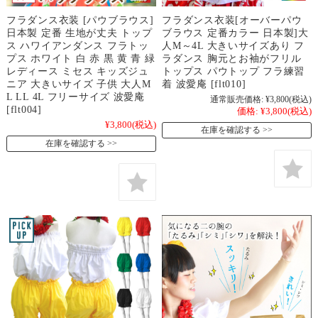
フラダンス衣装 [パウブラウス]
フラダンス衣装[オーバーパウ
日本製 定番 生地が丈夫 トップ
ブラウス 定番カラー 日本製]大
ス ハワイアンダンス フラトッ
人M～4L 大きいサイズあり フ
プス ホワイト 白 赤 黒 黄 青 緑
ラダンス 胸元とお袖がフリル
レディース ミセス キッズジュ
トップス パウトップ フラ練習
ニア 大きいサイズ 子供 大人M
着 波愛庵 [flt010]
L LL 4L フリーサイズ 波愛庵
通常販売価格:
¥3,800
(税込)
[flt004]
価格:
¥3,800
(税込)
¥3,800
(税込)
在庫を確認する
在庫を確認する