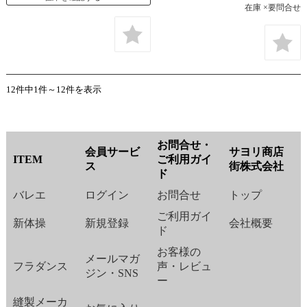
在庫 ×要問合せ
12件中1件～12件を表示
お問合せ・
会員サービ
サヨリ商店
ITEM
ご利用ガイ
ス
街株式会社
ド
バレエ
ログイン
お問合せ
トップ
ご利用ガイ
新体操
新規登録
会社概要
ド
お客様の
メールマガ
フラダンス
声・レビュ
ジン・SNS
ー
縫製メーカ