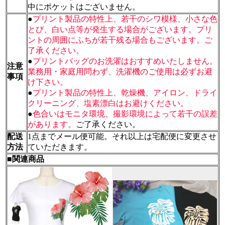
中にポケットはございません。
●
プリント製品の特性上、若干のシワ模様、小さな色
とび、白い点等が発生する場合がございます。プリ
ントの周囲にふちが若干残る場合もございます。ご
了承ください。
●
プリントバッグのお洗濯はおすすめいたしません。
注意
業務用・家庭用問わず、洗濯機のご使用は必ずお避
事項
け下さい。
●
プリント製品の特性上、乾燥機、アイロン、ドライ
クリーニング、塩素漂白はお避けください。
●
色合いはモニタ環境、撮影環境によって若干の誤差
があります。
ご了承ください。
配送
1点までメール便可能。それ以上は宅配便に変更させ
方法
ていただきます。
■関連商品