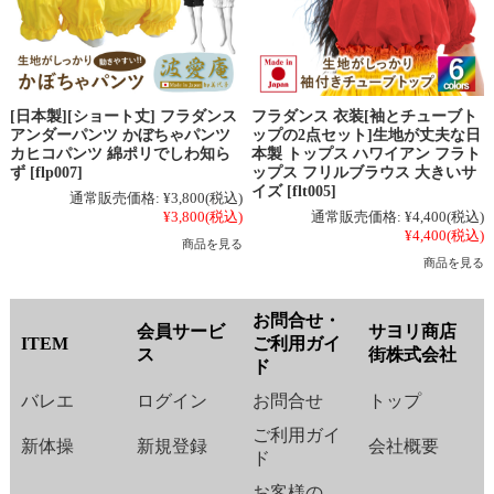
[日本製][ショート丈] フラダンス
フラダンス 衣装[袖とチューブト
アンダーパンツ かぼちゃパンツ
ップの2点セット]生地が丈夫な日
カヒコパンツ 綿ポリでしわ知ら
本製 トップス ハワイアン フラト
ず [flp007]
ップス フリルブラウス 大きいサ
イズ [flt005]
通常販売価格:
¥3,800
(税込)
¥3,800
(税込)
通常販売価格:
¥4,400
(税込)
¥4,400
(税込)
商品を見る
商品を見る
お問合せ・
会員サービ
サヨリ商店
ITEM
ご利用ガイ
ス
街株式会社
ド
バレエ
ログイン
お問合せ
トップ
ご利用ガイ
新体操
新規登録
会社概要
ド
お客様の