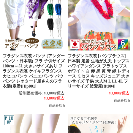
フラダンス衣装 パンツ (アンダー
フラダンス衣装 [パウブラウス]
パンツ・日本製) フラ 子供サイズ
日本製 定番 生地が丈夫 トップス
100cm～5L 大きいサイズあり フ
ハワイアンダンス フラトップス
ラダンス衣装 ケイキフラダンス
ホワイト 白 赤 黒 黄 青 緑 レディ
カヒコパンツ パニエパンツ パウ
ース ミセス キッズジュニア 大き
パンツ レオタード屋さんのフラ
いサイズ 子供 大人M L LL 4L フ
衣装[定番][flp001]
リーサイズ 波愛庵[flt004]
通常販売価格:
¥3,800
(税込)
¥3,800
(税込)
¥3,800
(税込)
商品を見る
商品を見る