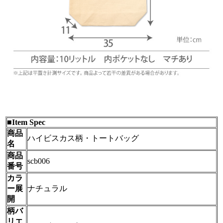
■Item Spec
商品
ハイビスカス柄・トートバッグ
名
商品
scb006
番号
カラ
ー展
ナチュラル
開
柄バ
リエ