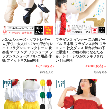
バレエシューズ・ソフトレザー
フラダンス インナー 二の腕ガー
▲(子供～大人16～27cm)甲がキレ
ドル 日本製 フラダンス衣装 フラ
イ！フラダンス エレクトーン 吹
メンコ 社交ダンス 舞台衣装の下
奏楽 マーチング フラシューズ フ
に最適！二の腕の気になるたる
ラダンスシューズ バレエ用品 体
み、シミ・シワがスッキリきれ
操 フィットネス[pgf001]
い！[sci007]
¥2,200
(税込)
¥3,800
(税込)
～
商品を見る
商品を見る