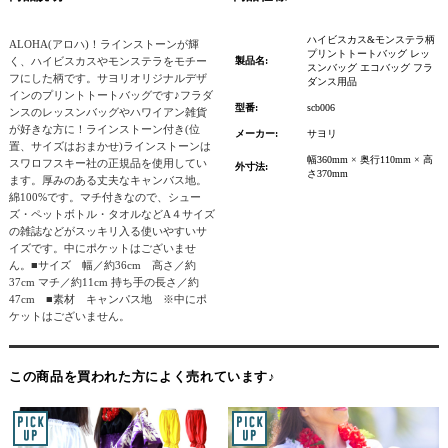
ハイビスカス&モンステラ柄
ALOHA(アロハ)！ラインストーンが輝
プリントトートバッグ レッ
く、ハイビスカスやモンステラをモチー
製品名:
スンバッグ エコバッグ フラ
フにした柄です。サヨリオリジナルデザ
ダンス用品
インのプリントトートバッグです♪フラダ
型番:
scb006
ンスのレッスンバッグやハワイアン雑貨
が好きな方に！ラインストーン付き(位
メーカー:
サヨリ
置、サイズはおまかせ)ラインストーンは
幅360mm × 奥行110mm × 高
スワロフスキー社の正規品を使用してい
外寸法:
さ370mm
ます。厚みのある丈夫なキャンバス地。
綿100%です。マチ付きなので、シュー
ズ・ペットボトル・タオルなどA４サイズ
の雑誌などがスッキリ入る使いやすいサ
イズです。中にポケットはございませ
ん。■サイズ 幅／約36cm 高さ／約
37cm マチ／約11cm 持ち手の長さ／約
47cm ■素材 キャンパス地 ※中にポ
ケットはございません。
この商品を買われた方によく売れています♪