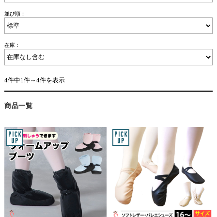
並び順：
在庫：
4件中1件～4件を表示
商品一覧