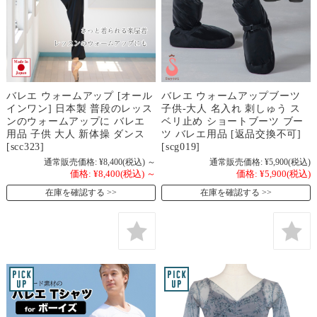
バレエ ウォームアップ [オール
バレエ ウォームアップブーツ
インワン] 日本製 普段のレッス
子供-大人 名入れ 刺しゅう ス
ンのウォームアップに バレエ
ベリ止め ショートブーツ ブー
用品 子供 大人 新体操 ダンス
ツ バレエ用品 [返品交換不可]
[scc323]
[scg019]
通常販売価格:
¥8,400
(税込)
～
通常販売価格:
¥5,900
(税込)
価格:
¥8,400
(税込)
～
価格:
¥5,900
(税込)
在庫を確認する
在庫を確認する