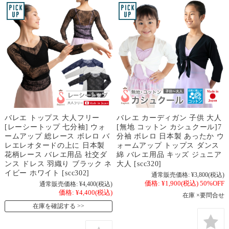
バレエ トップス 大人フリー
バレエ カーディガン 子供 大人
[レーシートップ 七分袖] ウォ
[無地 コットン カシュクール]7
ームアップ 総レース ボレロ バ
分袖 ボレロ 日本製 あったか ウ
レエレオタードの上に 日本製
ォームアップ トップス ダンス
花柄レース バレエ用品 社交ダ
綿 バレエ用品 キッズ ジュニア
ンス ドレス 羽織り ブラック ネ
大人 [scc320]
イビー ホワイト [scc302]
通常販売価格:
¥3,800
(税込)
価格:
¥1,900
(税込)
50%OFF
通常販売価格:
¥4,400
(税込)
価格:
¥4,400
(税込)
在庫 ×要問合せ
在庫を確認する