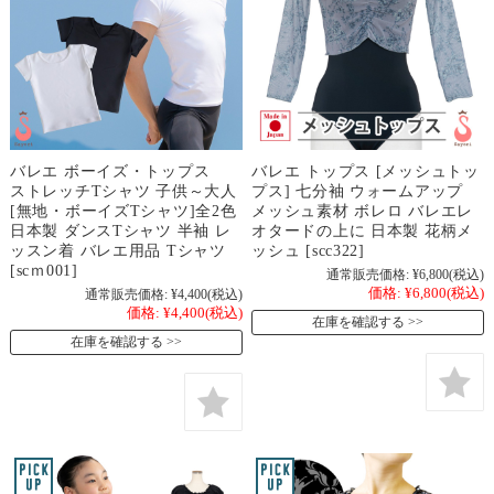
バレエ ボーイズ・トップス
バレエ トップス [メッシュトッ
ストレッチTシャツ 子供～大人
プス] 七分袖 ウォームアップ
[無地・ボーイズTシャツ]全2色
メッシュ素材 ボレロ バレエレ
日本製 ダンスTシャツ 半袖 レ
オタードの上に 日本製 花柄メ
ッスン着 バレエ用品 Tシャツ
ッシュ [scc322]
[scｍ001]
通常販売価格:
¥6,800
(税込)
価格:
¥6,800
(税込)
通常販売価格:
¥4,400
(税込)
価格:
¥4,400
(税込)
在庫を確認する
在庫を確認する