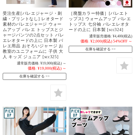
受注生産[バレエジャージ・刺
［廃盤カラー特価］[バレエト
繍・プリントなし] レオタード
ップス] ウォームアップ バレエ
素材のバレエジャージ ウォー
トップス 七分袖 バレエレオタ
ムアップ バレエ トップスとジ
ードの上に 日本製 [scc324]
ャージパンツの2点セット バレ
通常販売価格:
¥4,400
(税込)
エレオタードの上に 日本製 バ
価格:
¥2,000
(税込)
54%OFF
～
レエ用品 おそろいジャージ お
在庫を確認する
教室のユニフォームに 子供 大
人 キッズ ジュニア [scc325]
通常販売価格:
¥19,000
(税込)
～
価格:
¥19,000
(税込)
～
在庫を確認する