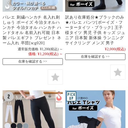
バレエ 刺繍ハンカチ 名入れ刺
訳あり在庫処分★ブラックのみ
しゅう ボーイズ 今治タオルハ
★バレエ パンツ[ボーイズ・フ
ンカチ 今治タオル ハンカチ ハ
ータータイツ・ブラック] 王子
ンドタオル 名前入れ可能 日本
様タイツ 男児 子供 キッズ ジュ
製 バレエギフト プレゼント ネ
ニア 日本製 新体操 ランニング
ーム入れ 卒団[scg020]
サイクリング メンズ 男子
通常販売価格:
¥1,200
(税込)
～
¥2,000
(税込)
価格:
¥1,200
(税込)
～
在庫を確認する
在庫を確認する