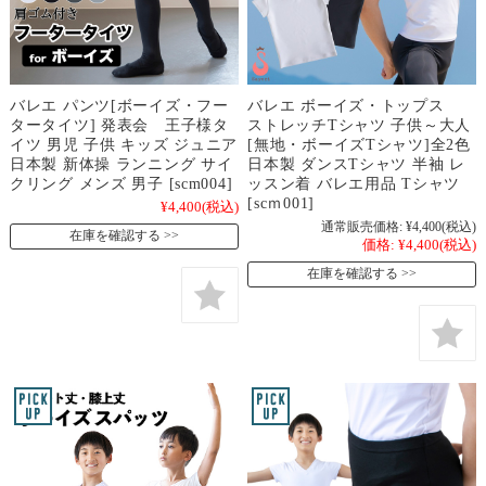
バレエ パンツ[ボーイズ・フー
バレエ ボーイズ・トップス
タータイツ] 発表会 王子様タ
ストレッチTシャツ 子供～大人
イツ 男児 子供 キッズ ジュニア
[無地・ボーイズTシャツ]全2色
日本製 新体操 ランニング サイ
日本製 ダンスTシャツ 半袖 レ
クリング メンズ 男子 [scm004]
ッスン着 バレエ用品 Tシャツ
[scｍ001]
¥4,400
(税込)
通常販売価格:
¥4,400
(税込)
在庫を確認する
価格:
¥4,400
(税込)
在庫を確認する