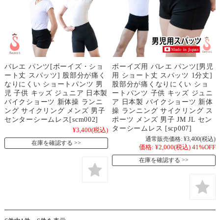
バレエ パンツ[ボーイズ・ショ
ボーイズ用 バレエ パンツ[男児
ート丈 スパッツ] 股部分が痛く
用 ショート丈 スパッツ 1分丈]
なりにくい ショートパンツ 男
股部分が痛くなりにくい ショ
児 子供 キッズ ジュニア 日本製
ートパンツ 子供 キッズ ジュニ
バイクショーツ 新体操 ランニ
ア 日本製 バイクショーツ 新体
ング サイクリング メンズ 男子
操 ランニング サイクリング ス
センターシームレス[scm002]
ポーツ メンズ 男子 JM JL セン
ターシームレス [scp007]
¥3,400
(税込)
通常販売価格:
¥3,400
(税込)
在庫を確認する
価格:
¥2,000
(税込)
41%OFF
在庫を確認する