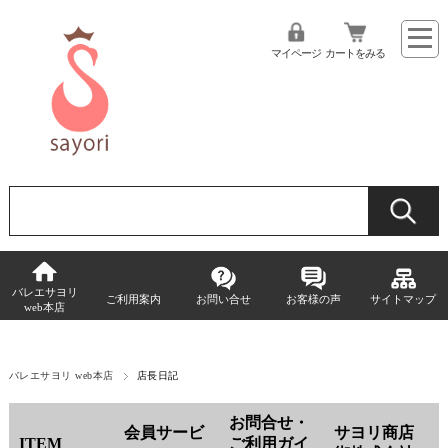
マイページ
カートをみる
バレエサヨリ
ご利用案内
お問い合せ
お客様の声
サイトマップ
web本店
バレエサヨリ web本店
店長日記
お問合せ・
会員サービ
サヨリ商店
ITEM
ご利用ガイ