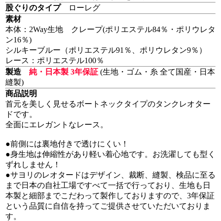
股ぐりのタイプ
ローレグ
素材
本体：2Way生地 クレープ(ポリエステル84％・ポリウレタ
ン16％)
シルキーブルー（ポリエステル91％、ポリウレタン9％）
レース：ポリエステル100％
製造
純・日本製 3年保証
(生地・ゴム・糸 全て国産・日本
縫製)
商品説明
首元を美しく見せるボートネックタイプのタンクレオター
ドです。
全面にエレガントなレース。
●前側には裏地付きで透けにくい！
●身生地は伸縮性があり軽い着心地です。お洗濯しても型く
ずれしません！
●サヨリのレオタードはデザイン、裁断、縫製、検品に至る
まで日本の自社工場ですべて一括で行っており、生地も日
本製と細部までこだわって製作しておりますので、3年保証
という品質に自信を持ってご提供させていただいておりま
す。