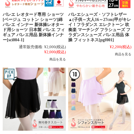
バレエ レオタード専用 ショーツ
バレエシューズ・ソフトレザー
[ベージュ コットン ショーツ]綿
▲(子供～大人16～27cm)甲がキレ
バレエ インナー 新体操レオター
イ！フラダンス エレクトーン 吹
ド用ショーツ 日本製 バレエ フィ
奏楽 マーチング フラシューズ フ
ギュア バレエ用品 新体操インナ
ラダンスシューズ バレエ用品 体
ー[sci004-1]
操 フィットネス[pgf001]
通常販売価格:
¥2,000
(税込)
¥2,200
(税込)
¥2,000
(税込)
商品を見る
商品を見る