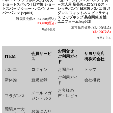
バレエ パンツ 子供～大人[1分丈
【旧ページ】ジャズパンツ 子供
ショートスパッツ] 日本製 ショー
～大人用 足長美人になれるスト
トスパッツ ショートパンツ オー
レッチパンツ 日本製 バレエ ヨガ
バーパンツ [scp001]
ダンス フィットネス ピィラティ
ス ヒップホップ 美容関係 介護
通常販売価格:
¥3,400
(税込)
ユニフォーム[scp002]
¥3,400
(税込)
通常販売価格:
¥5,400
(税込)
商品を見る
¥5,400
(税込)
商品を見る
お問合せ・
会員サービ
サヨリ商店
ITEM
ご利用ガイ
ス
街株式会社
ド
バレエ
ログイン
お問合せ
トップ
ご利用ガイ
新体操
新規登録
会社概要
ド
お客様の
メールマガ
フラダンス
声・レビュ
ジン・SNS
ー
縫製メーカ
お気に入り