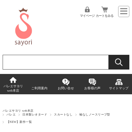
マイページ
カートをみる
バレエサヨリ
ご利用案内
お問い合せ
お客様の声
サイトマップ
web本店
バレエサヨリ web本店
バレエ
日本製レオタード
スカートなし
袖なしノースリーブ型
【NEW】新作一覧