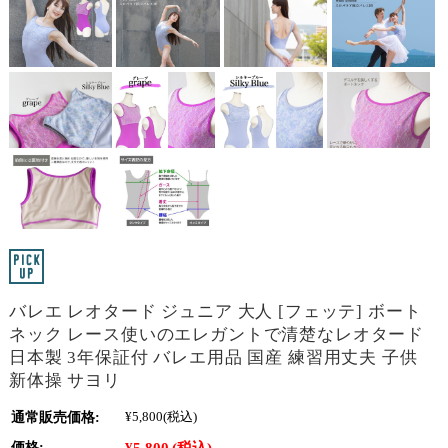
バレエ レオタード ジュニア 大人 [フェッテ] ボート
ネック レース使いのエレガントで清楚なレオタード
日本製 3年保証付 バレエ用品 国産 練習用丈夫 子供
新体操 サヨリ
通常販売価格:
¥5,800
(税込)
¥5,800
(税込)
価格: