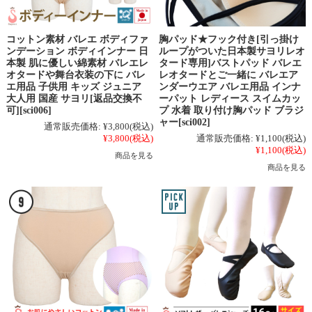
コットン素材 バレエ ボディファ
胸パッド★フック付き[引っ掛け
ンデーション ボディインナー 日
ループがついた日本製サヨリレオ
本製 肌に優しい綿素材 バレエレ
タード専用]バストパッド バレエ
オタードや舞台衣装の下に バレ
レオタードとご一緒に バレエア
エ用品 子供用 キッズ ジュニア
ンダーウエア バレエ用品 インナ
大人用 国産 サヨリ[返品交換不
ーパット レディース スイムカッ
可][sci006]
プ 水着 取り付け胸パッド ブラジ
ャー[sci002]
通常販売価格:
¥3,800
(税込)
¥3,800
(税込)
通常販売価格:
¥1,100
(税込)
¥1,100
(税込)
商品を見る
商品を見る