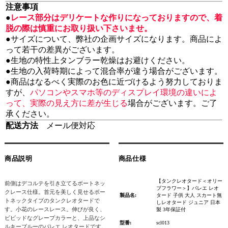
注意事項
●
レース部分はデリケートな作りになっておりますので、着
脱の際は慎重にお取り扱い下さいませ。
●サイズについて、弊社の企画サイズになります。商品によ
って若干の差異がございます。
●生地の特性上タンブラー乾燥はお避けください。
●生地の入荷時期によって混合率が違う場合がございます。
●商品はなるべく実際のお色に近づけるよう努力しておりま
すが、
パソコンやスマホ等のディスプレイ環境の違いによ
って、実際の見え方に差が生じる
場合がございます。ご了
承ください。
配送方法
メール便対応
商品説明
商品仕様
【タンクレオタード＜オリー
前側はデコルテを引き立てるボートネッ
ブフラワー＞】バレエ レオ
クレース仕様。首元を美しく見せるボー
製品名:
タード 子供 大人 スカート無
トネックタイプのタンクレオタードで
しレオタード ジュニア 日本
す。小花のレースレース。伸びが良く、
製 3年保証付
ビビッドなグレープカラーと、上品なシ
型番:
scl013
ルキーブルーのバレエ レオタードです。