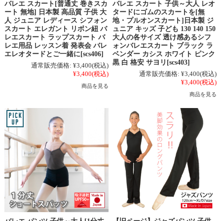
バレエ スカート[普通丈 巻きスカ
バレエ スカート 子供～大人 レオ
ート 無地] 日本製 高品質 子供 大
タードにゴムのスカートを[無
人 ジュニア レディース シフォン
地・プルオンスカート]日本製 ジ
スカート エレガント リボン紐 バ
ュニア キッズ 子ども 130 140 150
レエスカート ラップスカート バ
大人の各サイズ 透け感あるシフ
レエ用品 レッスン着 発表会 バレ
ォンバレエスカート ブラック ラ
エレオタードとご一緒に[scs406]
ベンダー カシス ホワイト ピンク
黒 白 格安 サヨリ[scs403]
通常販売価格:
¥3,400
(税込)
¥3,400
(税込)
通常販売価格:
¥3,400
(税込)
¥3,400
(税込)
商品を見る
商品を見る