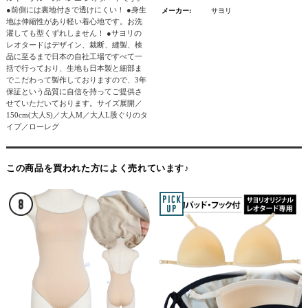
●前側には裏地付きで透けにくい！ ●身生
メーカー:
サヨリ
地は伸縮性があり軽い着心地です。お洗
濯しても型くずれしません！ ●サヨリの
レオタードはデザイン、裁断、縫製、検
品に至るまで日本の自社工場ですべて一
括で行っており、生地も日本製と細部ま
でこだわって製作しておりますので、3年
保証という品質に自信を持ってご提供さ
せていただいております。サイズ展開／
150cm(大人S)／大人M／大人L股ぐりのタ
イプ／ローレグ
この商品を買われた方によく売れています♪