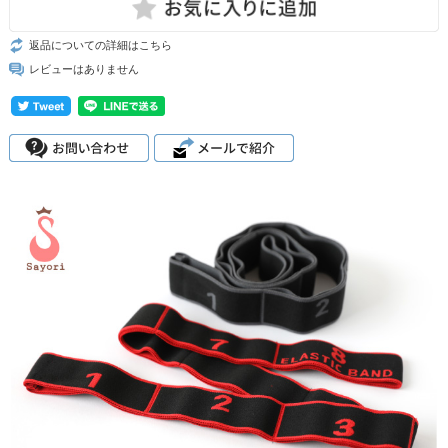
返品についての詳細はこちら
レビューはありません