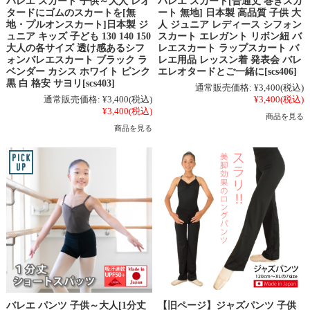
バレエ スカート 子供～大人 レオ
バレエ スカート[普通丈 巻きスカ
タードにゴムのスカートを[無
ート 無地] 日本製 高品質 子供 大
地・プルオンスカート]日本製 ジ
人 ジュニア レディース シフォン
ュニア キッズ 子ども 130 140 150
スカート エレガント リボン紐 バ
大人の各サイズ 透け感あるシフ
レエスカート ラップスカート バ
ォンバレエスカート ブラック ラ
レエ用品 レッスン着 発表会 バレ
ベンダー カシス ホワイト ピンク
エレオタードとご一緒に[scs406]
黒 白 格安 サヨリ[scs403]
通常販売価格:
¥3,400
(税込)
通常販売価格:
¥3,400
(税込)
¥3,400
(税込)
¥3,400
(税込)
商品を見る
商品を見る
バレエ パンツ 子供～大人[1分丈
【旧ページ】ジャズパンツ 子供