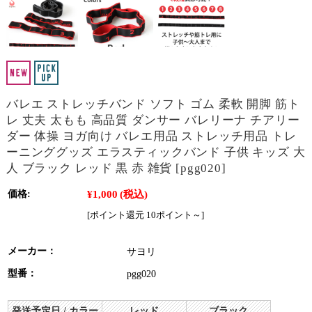
バレエ ストレッチバンド ソフト ゴム 柔軟 開脚 筋ト
レ 丈夫 太もも 高品質 ダンサー バレリーナ チアリー
ダー 体操 ヨガ向け バレエ用品 ストレッチ用品 トレ
ーニンググッズ エラスティックバンド 子供 キッズ 大
人 ブラック レッド 黒 赤 雑貨 [pgg020]
¥1,000
(税込)
価格:
[ポイント還元 10ポイント～]
メーカー：
サヨリ
型番：
pgg020
発送予定日 / カラー
レッド
ブラック