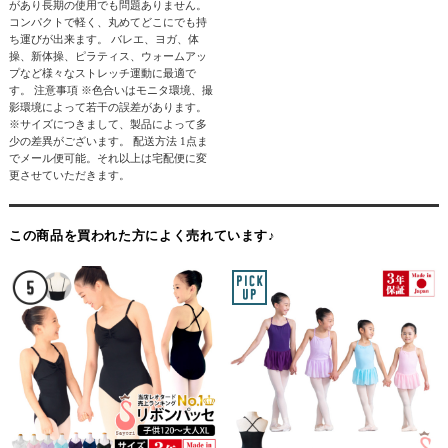
があり長期の使用でも問題ありません。
コンパクトで軽く、丸めてどこにでも持
ち運びが出来ます。 バレエ、ヨガ、体
操、新体操、ピラティス、ウォームアッ
プなど様々なストレッチ運動に最適で
す。 注意事項 ※色合いはモニタ環境、撮
影環境によって若干の誤差があります。
※サイズにつきまして、製品によって多
少の差異がございます。 配送方法 1点ま
でメール便可能。それ以上は宅配便に変
更させていただきます。
この商品を買われた方によく売れています♪