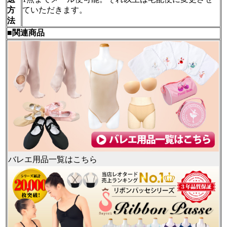
方
ていただきます。
法
■関連商品
バレエ用品一覧はこちら