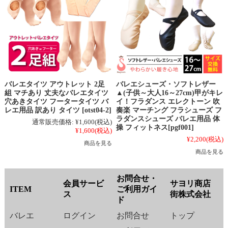
バレエタイツ アウトレット 2足
バレエシューズ・ソフトレザー
組 マチあり 丈夫なバレエタイツ
▲(子供～大人16～27cm)甲がキレ
穴あきタイツ フータータイツ バ
イ！フラダンス エレクトーン 吹
レエ用品 訳あり タイツ [otst04-2]
奏楽 マーチング フラシューズ フ
ラダンスシューズ バレエ用品 体
通常販売価格:
¥1,600
(税込)
操 フィットネス[pgf001]
¥1,600
(税込)
¥2,200
(税込)
商品を見る
商品を見る
お問合せ・
会員サービ
サヨリ商店
ITEM
ご利用ガイ
ス
街株式会社
ド
バレエ
ログイン
お問合せ
トップ