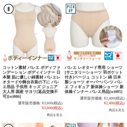
コットン素材 バレエ ボディファ
バレエ レオタード専用 ショーツ
ンデーション ボディインナー 日
[サニタリーショーツ 羽ポケット
本製 肌に優しい綿素材 バレエレ
付き]ベージュ コットン 綿 日本
オタードや舞台衣装の下に バレ
製ショーツ オーバーパンツ バレ
エ用品 子供用 キッズ ジュニア
エ フィギュア 新体操ショーツ 新
大人用 国産 サヨリ[返品交換不
体操インナー バレエ用品[sci005]
可][sci006]
通常販売価格:
¥2,400
(税込)
通常販売価格:
¥3,800
(税込)
¥2,400
(税込)
¥3,800
(税込)
商品を見る
商品を見る