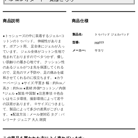
商品説明
商品仕様
製品名:
トゥパッド ジェルパッド
●トゥシューズの中に装着するジェル×コ
ットンのトゥパッド。 伸縮性がありま
型番:
pgg019
す。ポアント用。 足全体にジェルが入っ
メーカー:
サヨリ
ています。 ジェル全体がコットン生地で
包まれておりますのでベタつかず、優し
い肌触りの履き心地です。 クッション性
のあるジェルがつま先を保護してくれる
ので、足先のマメ予防や、足の痛みを緩
和させてくれるのに役立ちます。 ●カラ
ー:ベージュ ●サイズ:平置き 幅：約8cm／
高さ：約9cm ●素材:外側*コットン／内側
*ジェル ●製造:中国製 ●注意事項 ※色合
いはモニタ環境、撮影環境によって若干
の誤差があります。 ※サイズにつきまし
て、製品によって多少の差異がございま
す。 ●配送方法：メール便対応 タグ：バ
レリーナ ジュニア 大人 雑貨