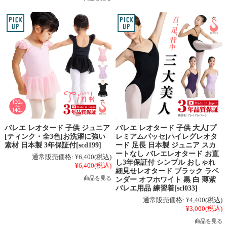
バレエ レオタード 子供 ジュニア
バレエ レオタード 子供 大人[プ
[ティンク・全3色]お洗濯に強い
レミアムパッセ]ハイレグレオタ
素材 日本製 3年保証付[scd199]
ード 足長 日本製 ジュニア スカ
ートなし バレエレオタード お直
通常販売価格:
¥6,400
(税込)
し3年保証付 シンプル おしゃれ
¥6,400
(税込)
細見せレオタード ブラック ラベ
商品を見る
ンダー オフホワイト 黒 白 薄紫
バレエ用品 練習着[scl033]
通常販売価格:
¥4,400
(税込)
¥3,000
(税込)
商品を見る