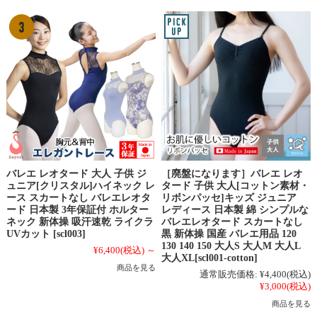
バレエ レオタード 大人 子供 ジ
［廃盤になります］バレエ レオ
ュニア[クリスタル]ハイネック レ
タード 子供 大人[コットン素材・
ース スカートなし バレエレオタ
リボンパッセ]キッズ ジュニア
ード 日本製 3年保証付 ホルター
レディース 日本製 綿 シンプルな
ネック 新体操 吸汗速乾 ライクラ
バレエレオタード スカートなし
UVカット [scl003]
黒 新体操 国産 バレエ用品 120
130 140 150 大人S 大人M 大人L
¥6,400
(税込)
～
大人XL[scl001-cotton]
商品を見る
通常販売価格:
¥4,400
(税込)
¥3,000
(税込)
商品を見る