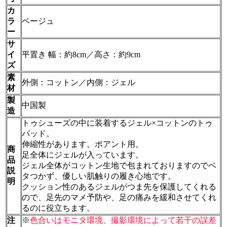
カ
ラ
ベージュ
ー
サ
イ
平置き 幅：約8cm／高さ：約9cm
ズ
素
外側：コットン／内側：ジェル
材
製
中国製
造
トゥシューズの中に装着するジェル×コットンのトゥ
パッド。
伸縮性があります。ポアント用。
商
足全体にジェルが入っています。
品
ジェル全体がコットン生地で包まれておりますのでベ
説
タつかず、優しい肌触りの履き心地です。
明
クッション性のあるジェルがつま先を保護してくれる
ので、足先のマメ予防や、足の痛みを緩和させてくれ
るのに役立ちます。
注
※
色合いはモニタ環境、撮影環境によって若干の誤差