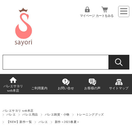
マイページ
カートをみる
バレエサヨリ
ご利用案内
お問い合せ
お客様の声
サイトマップ
web本店
バレエサヨリ web本店
バレエ
バレエ用品
バレエ雑貨・小物
トレーニンググッズ
【NEW】新作一覧
バレエ
新作＜2021春夏＞