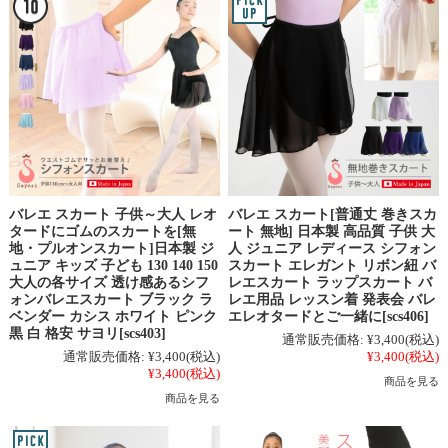
バレエ スカート 子供～大人 レオ
バレエ スカート[普通丈 巻きスカ
タードにゴムのスカートを[無
ート 無地] 日本製 高品質 子供 大
地・プルオンスカート]日本製 ジ
人 ジュニア レディース シフォン
ュニア キッズ 子ども 130 140 150
スカート エレガント リボン紐 バ
大人の各サイズ 透け感あるシフ
レエスカート ラップスカート バ
ォンバレエスカート ブラック ラ
レエ用品 レッスン着 発表会 バレ
ベンダー カシス ホワイト ピンク
エレオタードとご一緒に[scs406]
黒 白 格安 サヨリ[scs403]
通常販売価格:
¥3,400
(税込)
通常販売価格:
¥3,400
(税込)
¥3,400
(税込)
¥3,400
(税込)
商品を見る
商品を見る