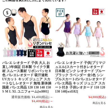
この商品を買われた方によく売れています♪
バレエ レオタード 子供 大人 お
バレエ レオタード 子供[プリマジ
直し3年保証 日本製 ライクラ素
ュエル]スカート付きレオタード
材 スムース素材 リボンパッセ 8
日本製 ピンク レオタード ブルー
色 バレエレオタード 吸汗速乾
ブラック ラベンダー 全5色 シン
UVカット キッズ ジュニア スカ
プルスカートのバレエレオタード
ートなしレオタード 無地 新体操
バレエ用品 キッズ ジュニア スカ
国産 バレエ用品 120 130 140 150
ート付き 子供レオタード 110 120
S M L XL ユニフォーム[scl001]
130 140[scd182]
通常販売価格:
¥4,400
(税込)
～
¥4,800
(税込)
¥4,400
(税込)
～
商品を見る
商品を見る