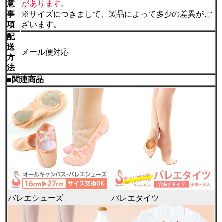
意
があります
。
事
※サイズにつきまして、製品によって多少の差異がご
項
ざいます。
配
送
メール便対応
方
法
■関連商品
バレエシューズ
バレエタイツ