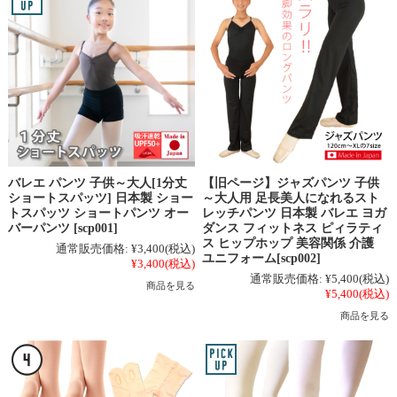
バレエ パンツ 子供～大人[1分丈
【旧ページ】ジャズパンツ 子供
ショートスパッツ] 日本製 ショー
～大人用 足長美人になれるスト
トスパッツ ショートパンツ オー
レッチパンツ 日本製 バレエ ヨガ
バーパンツ [scp001]
ダンス フィットネス ピィラティ
ス ヒップホップ 美容関係 介護
通常販売価格:
¥3,400
(税込)
ユニフォーム[scp002]
¥3,400
(税込)
通常販売価格:
¥5,400
(税込)
商品を見る
¥5,400
(税込)
商品を見る