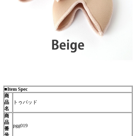
■Item Spec
商
品
トゥパッド
名
商
品
pgg019
番
号