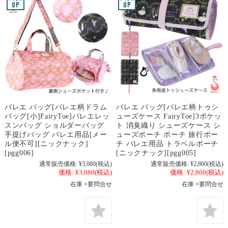
バレエ バッグ[バレエ柄ドラム
バレエ バッグ[バレエ柄トゥシ
バッグ[小]FairyToe]バレエレッ
ューズケース FairyToe]3ポケッ
スンバッグ ショルダーバッグ
ト 消臭織り シューズケース シ
手提げバッグ バレエ用品[メー
ューズポーチ ポーチ 旅行ポー
ル便不可][ニックナック]
チ バレエ用品 トラベルポーチ
[pgg006]
[ニックナック][pgg005]
通常販売価格:
¥3,080
(税込)
通常販売価格:
¥2,860
(税込)
価格:
¥3,080
(税込)
価格:
¥2,860
(税込)
在庫 ×要問合せ
在庫 ×要問合せ