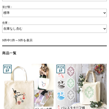
並び順：
在庫：
9件中1件～9件を表示
商品一覧