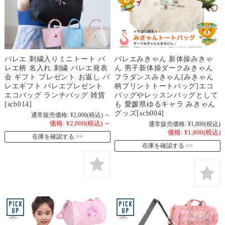
バレエ 刺繍入りミニトート バ
バレエみきゃん 新体操みきゃ
レエ柄 名入れ 刺繍 バレエ発表
ん 男子新体操ダークみきゃん
会 ギフト プレゼント お返し バ
フラダンスみきゃん[みきゃん
レエギフト バレエプレゼント
柄プリントトートバッグ]エコ
エコバッグ ランチバッグ 雑貨
バッグやレッスンバッグとして
[scb014]
も 愛媛県ゆるキャラ みきゃん
グッズ[scb004]
通常販売価格:
¥2,000
(税込)
～
価格:
¥2,000
(税込)
～
通常販売価格:
¥1,800
(税込)
価格:
¥1,800
(税込)
在庫を確認する
在庫を確認する