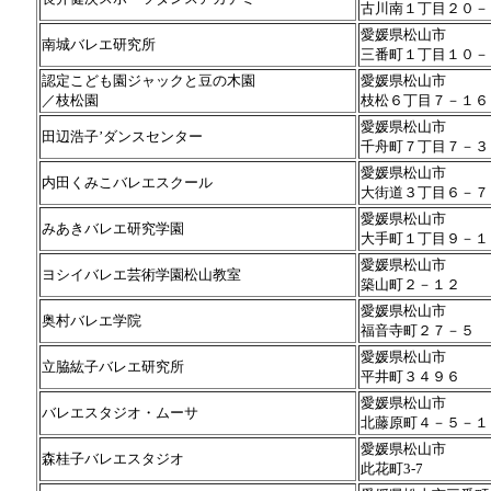
古川南１丁目２０－
愛媛県松山市
南城バレエ研究所
三番町１丁目１０－
認定こども園ジャックと豆の木園
愛媛県松山市
／枝松園
枝松６丁目７－１６
愛媛県松山市
田辺浩子’ダンスセンター
千舟町７丁目７－３
愛媛県松山市
内田くみこバレエスクール
大街道３丁目６－７
愛媛県松山市
みあきバレエ研究学園
大手町１丁目９－１
愛媛県松山市
ヨシイバレエ芸術学園松山教室
築山町２－１２
愛媛県松山市
奥村バレエ学院
福音寺町２７－５
愛媛県松山市
立脇紘子バレエ研究所
平井町３４９６
愛媛県松山市
バレエスタジオ・ムーサ
北藤原町４－５－１
愛媛県松山市
森桂子バレエスタジオ
此花町3-7