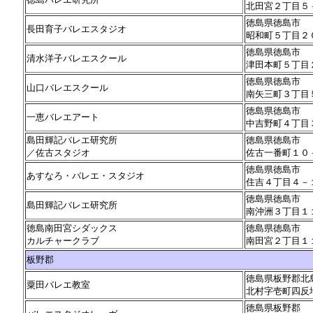
北田宮２丁目５
徳島県徳島市
長田育子バレエスタジオ
昭和町５丁目２
徳島県徳島市
清水洋子バレエスクール
津田本町５丁目
徳島県徳島市
山口バレエスクール
南矢三町３丁目
徳島県徳島市
一恵バレエアート
中吉野町４丁目
島田輝記バレエ研究所
徳島県徳島市
／佐古スタジオ
佐古一番町１０
徳島県徳島市
あすなろ・バレエ・スタジオ
住吉４丁目４－
徳島県徳島市
島田輝記バレエ研究所
南沖洲３丁目１
徳島南田宮シダックス
徳島県徳島市
カルチャークラブ
南田宮２丁目１
板野郡
徳島県板野郡北
粟田バレエ教室
北村字壱町四反
徳島県板野郡