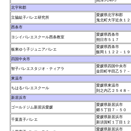
高津3-240-5
北宇和郡
愛媛県北宇和郡
立脇紘子バレエ研究所
鬼北町大字近永１２
西条市
愛媛県西条市
ヨシイバレエスクール西条教室
朔日市５１７
愛媛県西条市
板東ゆう子ジュニアバレエ
飯岡１１２２－１９
四国中央市
愛媛県四国中央市
智子バレエスタジオ・ティアラ
金田町半田乙５７－
東温市
愛媛県東温市
ちはるバレエスクール
則之内乙２５４８－
新居浜市
愛媛県新居浜市
ゴールドジム新居浜愛媛
郷５丁目７－５０
愛媛県新居浜市
千葉直子バレエ
新須賀町１丁目１２
愛媛県新居浜市