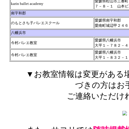
愛媛県松山市三番町
karin ballet academy
７－８－１ 山本ビ
南宇和郡
愛媛県南宇和郡
のもとさち子バレエスクール
愛南町城辺甲２４６
八幡浜市
愛媛県八幡浜市
今村バレエ教室
大平１－７８２－４
愛媛県八幡浜市
今村バレエ教室
大平１－８３２－１
▼お教室情報は変更がある
づきの方はお
ご連絡いただけ