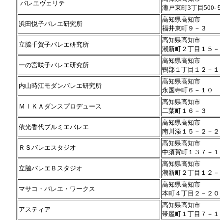
バレエヴェリテ
瀬戸東町3丁目500‐
高知県高知市
浜田悦子バレエ研究所
福井東町９－３
高知県高知市
立脇千賀子バレエ研究所
潮新町２丁目１５－
高知県高知市
一の宮咲子バレエ研究所
鴨部１丁目１２－１
高知県高知市
内山時江モダンバレエ研究所
永国寺町６－１０
高知県高知市
ＭＩＫＡダンスプロデュース
二葉町１６－３
高知県高知市
依光香代プルミエバレエ
南川添１５－２－２
高知県高知市
ＲＳバレエスタジオ
中須賀町１３７－１
高知県高知市
立脇バレエＢスタジオ
潮新町２丁目１２－
高知県高知市
マサコ・バレエ・ワークス
本町４丁目２－２０
高知県高知市
アスティア
帯屋町１丁目７－１