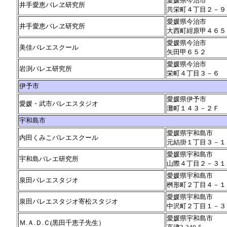
愛媛県今治市
井手愛恵バレヱ研究所
共栄町４丁目２－９
愛媛県今治市
井手愛恵バレヱ研究所
大西町紺原甲４６５
愛媛県今治市
美佳バレエスクール
矢田甲６５２
愛媛県今治市
岩渕バレエ研究所
栄町４丁目３－６
伊予市
愛媛県伊予市
愛媛・武市バレエスタジオ
灘町１４３－２Ｆ
宇和島市
愛媛県宇和島市
内田くみこバレエスクール
元結掛１丁目３－１
愛媛県宇和島市
宇和島バレエ研究所
山際４丁目２－３１
愛媛県宇和島市
泉田バレエスタジオ
桝形町２丁目４－１
愛媛県宇和島市
泉田バレエスタジオ寄松スタジオ
中沢町２丁目１－３
愛媛県宇和島市
Ｍ.Ａ.Ｄ.Ｃ(黒田千恵子先生）