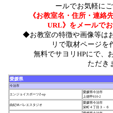
ールでお気軽にご
《お教室名・住所・連絡先
URL》をメールで
◆お教室の特徴や画像等は
リで取材ページを
無料でサヨリHPにで、お
ただき
愛媛県
今治市
愛媛県今治市
エンジョイスポーツZ-up
上徳甲610-2
愛媛県今治市
由紀Ｍバレエスタジオ
栄町４丁目３－６