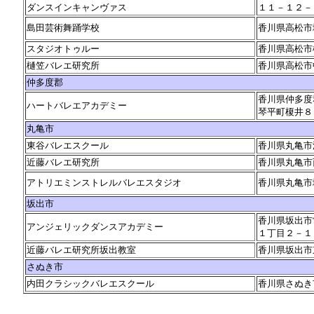
ダンスインキャンヴァス
１１－１２－
島田芸術舞踊学校
香川県高松市
スタジオトゥルー
香川県高松市
樋笠バレエ研究所
香川県高松市
仲多度郡
香川県仲多度
ハートバレエアカデミー
琴平町榎井８
丸亀市
東谷バレエスクール
香川県丸亀市
近藤バレエ研究所
香川県丸亀市
アトリエミンストレルバレエスタジオ
香川県丸亀市
坂出市
香川県坂出市
アンジェリックダンスアカデミー
１丁目２－１
近藤バレエ研究所坂出教室
香川県坂出市
さぬき市
内田クラシックバレエスクール
香川県さぬき