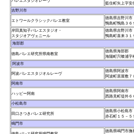
バレエスタジオレーヴ
藍住町矢上字安
吉野川市
徳島県吉野川市
エトワールクラシックバレエ教室
鴨島町鴨島３６
岸田真知子バレエスタジオ・
徳島県吉野川市
スタジオアヴェニール
鴨島町喜来３１
海部郡
徳島県海部郡
徳島バレエ研究所県南教室
海陽町宍喰浦字
阿波市
徳島県阿波市
阿波バレエスタジオルレーヴ
阿波町居屋敷７
阿南市
徳島県阿南市
ハッピー阿南
西路見町堤外６
小松島市
徳島県小松島市
田口さつきバレエ研究所
赤石町１５－５
鳴門市
徳島県鳴門市撫
徳島バレエ研究所鳴門教室