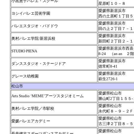
小黒憲子バレエ・スクール
星原町１０－８
愛媛県新居浜市
ヨシイバレエ芸術学園
西の土居町１丁目５
愛媛県新居浜市
バレエスタジオ・パドドウ
田の上２丁目７－１
愛媛県新居浜市
奥村バレエ学院/新居浜校
新田町２丁目２－１
愛媛県新居浜市西喜
STUDIO PIENA
8-24 （an an ２
愛媛県新居浜市
ダンススタジオ・ステージドア
徳常町8-41
愛媛県新居浜市
グレース幼稚園
萩生2726-1
松山市
愛媛県松山市
Arts Studio ‘MEME’アーツスタジオミーム
勝山町2丁目１５５
愛媛県松山市
奥村バレエ学院／市駅校
永代町８－９－２Ｆ
愛媛県松山市
愛媛バレエアカデミー
古三津２丁目８－５
愛媛県松山市
長井健次スポーツダンスアカデミー