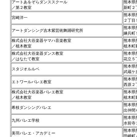
アートあをぞらダンススクール
熊本県
／第２教室
新町２
熊本県
宮崎洋一
２丁目
熊本県
アートダンシング吉木紫芸術舞踊研究所
練兵町
株式会社大谷楽器ヤマハ音楽教室
熊本県
／植木教室
植木町
株式会社大谷楽器ダンス教室
熊本県
／はなたて教室
花立５
熊本県
スタジオルルベ
武蔵ケ
熊本県
エトワールバレエ教室
西原２
株式会社大谷楽器バレエ教室
熊本県
／植木教室
植木町
熊本県
希枝ダンシングバレエ
出仲間
熊本県
九州バレエ学校
水前寺
熊本県
美羽バレエ・アカデミー
田崎町