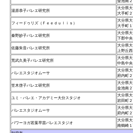
金池南２
大分県大
湯原恭子バレエ研究所
大手町２
大分県大
フィードゥリズ（Ｆｅｅｄｕｌｉｓ）
大手町１
大分県大
秦野妙子バレエ研究所
下郡中央
大分県大
佐藤朱音バレエ研究所
上野丘西
大分県大
荒武久美子バレエ研究所
中島中央
大分県大
バレエスタジオムーサ
府内町２
大分県大
笠木啓子バレエ研究所
金池南２
大分県大
ユミ・バレエ・アカデミー大分スタジオ
岩田町２
大分県大
バレエスタジオムーサ
府内町２
大分県大
パワーヨガ若葉早苗バレエスタジオ
南鶴崎１