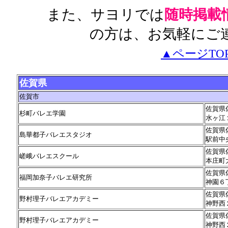
また、サヨリでは
随時掲載
の方は、お気軽にご
▲ページTO
佐賀県
佐賀市
佐賀県
杉町バレエ学園
水ヶ江
佐賀県
島華都子バレエスタジオ
駅前中
佐賀県
嵯峨バレエスクール
本庄町
佐賀県
福岡加奈子バレエ研究所
神園６
佐賀県
野村理子バレエアカデミー
神野西
佐賀県
野村理子バレエアカデミー
神野西