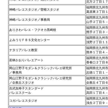
北方２丁目１
福岡県北九州
神崎バレエスタジオ／曽根スタジオ
葛原東３丁目
福岡県北九州
神崎バレエスタジオ／事務局
山手２丁目５
福岡県北九州
ありさわバレエ・フクオカ黒崎校
熊手２丁目３
福岡県北九州
よみうりＦＢＳ文化センター
浅野２丁目１
福岡県北九州
ナタリアバレエ教室
熊本１丁目４
福岡県北九州
若林かおりバレエアート
香春口２丁目
岡山江野子モダン＆クラシックバレエ研究所
福岡県北九州
／事務局
志徳１丁目１
岡山江野子モダン＆クラシックバレエ研究所
福岡県北九州
／企救丘スタジオ
企救丘４丁目
吉武加寿子スタンダード
福岡県北九州
バレエスクール
高田１丁目４
福岡県北九州
コガバレエスタジオ
浅生２丁目９