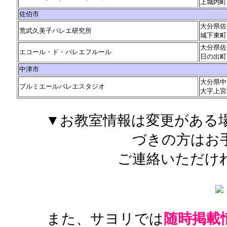
上城内町
佐伯市
大分県佐
荒武久美子バレエ研究所
城下東町
大分県佐
エコール・ド・バレエフルール
日の出町
中津市
大分県中
プルミエールバレエスタジオ
大字上宮
▼お教室情報は変更がある
づきの方はお
ご連絡いただけ
また、サヨリでは
随時掲載