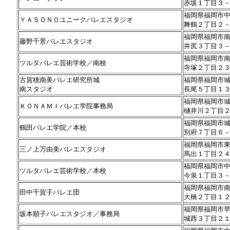
赤坂１丁目３
福岡県福岡市
ＹＡＳＯＮＯユニークバレエスタジオ
舞鶴２丁目２
福岡県福岡市
藤野千景バレエスタジオ
井尻３丁目３
福岡県福岡市
ツルタバレエ芸術学校／南校
寺塚２丁目２
古賀穂南美バレエ研究所城
福岡県福岡市
南スタジオ
長尾５丁目１
福岡県福岡市
ＫＯＮＡＭＩバレエ学院事務局
樋井川２丁目
福岡県福岡市
鶴田バレエ学院／本校
別府７丁目６
福岡県福岡市
三ノ上万由美バレエスタジオ
馬出１丁目２
福岡県福岡市
ツルタバレエ芸術学校／本校
今泉１丁目３
福岡県福岡市
田中千賀子バレエ団
大橋２丁目１
福岡県福岡市
坂本順子バレエスタジオ／事務局
城西３丁目２