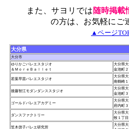
また、サヨリでは
随時掲載
の方は、お気軽にご
▲ページTO
大分県
大分市
ゆりかごバレエスタジオ
大分県大
＆ＭｏｒｅＢａｌｌｅｔ
金池町２
大分県大
若葉早苗バレエスタジオ
南鶴崎１
大分県大
後藤智江モダンダンススタジオ
金池町３
大分県大
ゴールドバレエアカデミー
府内町３
大分県大
ダンスファクトリー
牧１丁目
大分県大
笠木啓子バレエ研究所