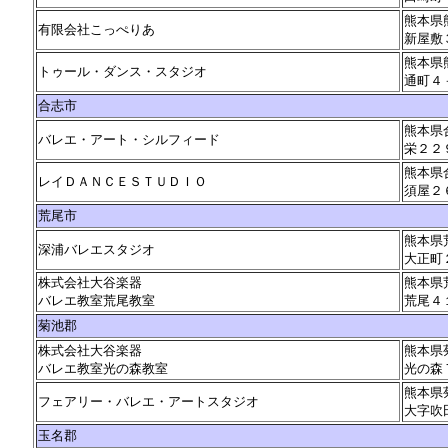
熊本県
有限会社こっぺりあ
新屋敷
熊本県
トゥール・ダンス・スタジオ
通町４
合志市
熊本県
バレエ・アート・シルフィード
栄２２
熊本県
レイＤＡＮＣＥＳＴＵＤＩＯ
須屋２
荒尾市
熊本県
深浦バレエスタジオ
大正町
株式会社大谷楽器
熊本県
バレエ教室荒尾教室
荒尾４
菊池郡
株式会社大谷楽器
熊本県
バレエ教室光の森教室
光の森
熊本県
フェアリー・バレエ・アートスタジオ
大字吹
玉名郡