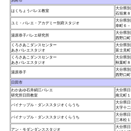
別府市
大分県別
はくちょうバレエ教室
石垣東８
大分県別
ユミ・バレエ・アカデミー別府スタジオ
幸町６－
大分県別
湯原恭子バレエ研究所
西野口町
くろさあこダンスセンター
大分県別
あきバレエスタジオ
富士見町
くろさあこダンスセンター
大分県別
あきバレエスタジオ
秋葉町８
大分県別
湯原恭子
西野口町
日田市
わかあゆ石井絹江バレエ
大分県日
研究所日田教室
南元町１
大分県日
パイナップル・ダンススタジオくらうち
大字十二
大分県日
パイナップル・ダンススタジオくらうち
三本松１
大分県日
アン・モダンダンススタジオ