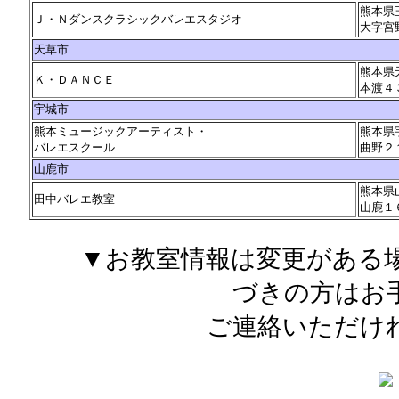
熊本県
Ｊ・Ｎダンスクラシックバレエスタジオ
大字宮
天草市
熊本県
Ｋ・ＤＡＮＣＥ
本渡４
宇城市
熊本ミュージックアーティスト・
熊本県
バレエスクール
曲野２
山鹿市
熊本県
田中バレエ教室
山鹿１
▼お教室情報は変更がある
づきの方はお
ご連絡いただけ