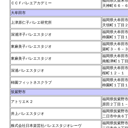
福岡県久留米
ＣＣＦバレエアカデミー
天神町６６－
大牟田市
福岡県大牟田
上津原仁子バレエ研究所
天領町１丁目
福岡県大牟田
深浦洋子バレエスタジオ
柿園町１丁目
福岡県大牟田
東麻美子バレエスタジオ
築町３－６－
福岡県大牟田
東麻美子バレエスタジオ
南船津町１丁
福岡県大牟田
深浦バレエスタジオ
桜町１２－１
福岡県大牟田
柿園フィットネスクラブ
柿園町１丁目
筑紫野市
福岡県筑紫野
アトリエＫ２
原田２丁目１
福岡県筑紫野
井上バレエスタジオ
二日市中央６
福岡県筑紫野
株式会社日本楽芸社バレエスタジオレーヴ