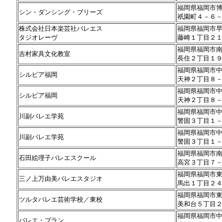
福岡県福岡市
シン・ダンシング・ブリーズ
祇園町４－６
株式会社日本楽芸社バレエス
福岡県福岡市
タジオレーヴ
藤崎１丁目２
福岡県福岡市
吉村家具文化教室
長住２丁目１
福岡県福岡市
シルビア福岡
天神２丁目８
福岡県福岡市
シルビア福岡
天神２丁目８
福岡県福岡市
川副バレエ学苑
警固３丁目１
福岡県福岡市
川副バレエ学苑
警固３丁目１
福岡県福岡市
石田絵理子バレエスクール
高宮３丁目７
福岡県福岡市
三ノ上万由美バレエスタジオ
馬出１丁目２
福岡県福岡市
ツルタバレエ芸術学校／東校
美和台５丁目
福岡県福岡市
バレエ・ブラン