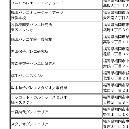
福岡県福岡市
Ｒ＆Ｓバレエ・アティチュード
赤坂３丁目１
鶴田バレエミュージックアーツ
福岡県福岡市
姪浜本校
愛宕南２丁目
古賀穂南美バレエ研究所
福岡県福岡市
東区スタジオ
箱崎１丁目３
福岡県福岡市
鶴田バレエ学院／藤崎校
高取２丁目１
福岡県福岡市
習田保子バレエ研究所
花畑３丁目３
福岡県福岡市
古森美智子バレエ団研究所
舞鶴３丁目２
福岡県福岡市
旗生バレエスタジオ
七隈６丁目２
福岡県福岡市
坂本順子バレエスタジオ／事務局
城西３丁目２
チャコット・カルチャースタジオ
福岡県福岡市
福岡スタジオ
天神２丁目３
福岡県福岡市
一宮純代ダンステリア
野間１丁目１
福岡県福岡市
スタジオダンスエリア
春吉３丁目２１