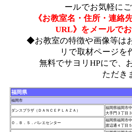
ールでお気軽にご
《お教室名・住所・連絡先
URL》をメールで
◆お教室の特徴や画像等は
リで取材ページを
無料でサヨリHPにで、お
ただき
福岡県
福岡市
福岡県福岡市
ダンスプラザ（ＤＡＮＣＥＰＬＡＺＡ）
大手門３丁目
福岡県福岡市
Ｏ．Ｂ．Ｓ．バレエセンター
渡辺通４丁目