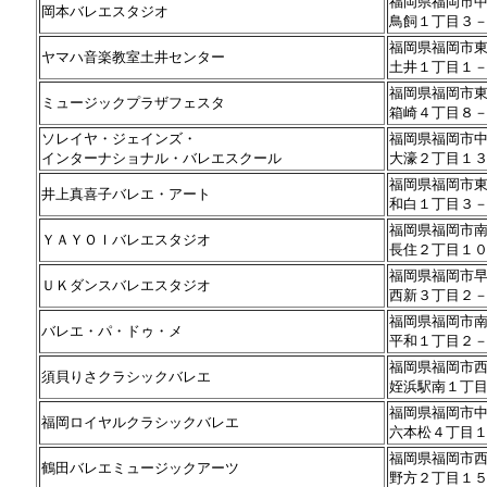
福岡県福岡市
岡本バレエスタジオ
鳥飼１丁目３
福岡県福岡市
ヤマハ音楽教室土井センター
土井１丁目１
福岡県福岡市
ミュージックプラザフェスタ
箱崎４丁目８
ソレイヤ・ジェインズ・
福岡県福岡市
インターナショナル・バレエスクール
大濠２丁目１
福岡県福岡市
井上真喜子バレエ・アート
和白１丁目３
福岡県福岡市
ＹＡＹＯＩバレエスタジオ
長住２丁目１
福岡県福岡市
ＵＫダンスバレエスタジオ
西新３丁目２
福岡県福岡市
バレエ・パ・ドゥ・メ
平和１丁目２
福岡県福岡市
須貝りさクラシックバレエ
姪浜駅南１丁
福岡県福岡市
福岡ロイヤルクラシックバレエ
六本松４丁目
福岡県福岡市
鶴田バレエミュージックアーツ
野方２丁目１