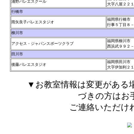
浦野バレエスクール
大字八屋２２
行橋市
福岡県行橋市
雨矢良子バレエスタジオ
行事５丁目８
柳川市
福岡県柳川市
アクセス・ジャパンスポーツクラブ
西浜武９９２
田川市
福岡県田川市
後藤バレエスタジオ
大字伊加利２
▼お教室情報は変更がある
づきの方はお
ご連絡いただけ