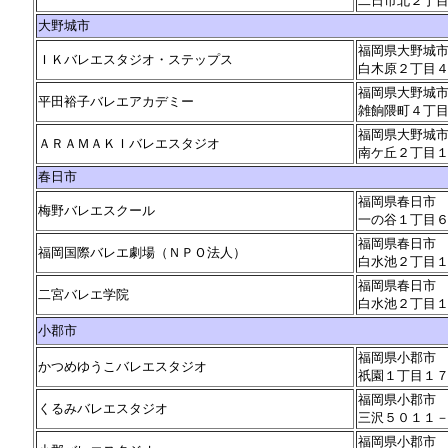
二日市北２丁
大野城市
福岡県大野城
ＩＫバレエスタジオ・ステップス
白木原２丁目
福岡県大野城
平田裕子バレエアカデミー
雑餉隈町４丁
福岡県大野城
ＡＲＡＭＡＫＩバレエスタジオ
南ケ丘２丁目
春日市
福岡県春日市
梅野バレエスクール
一の谷１丁目
福岡県春日市
福岡国際バレエ劇場（ＮＰＯ法人）
白水池２丁目
福岡県春日市
二宮バレエ学院
白水池２丁目
小郡市
福岡県小郡市
かつめゆうこバレエスタジオ
祇園１丁目１
福岡県小郡市
くるみバレエスタジオ
三沢５０１１
福岡県小郡市