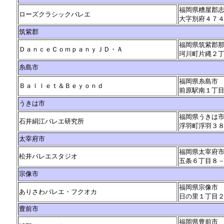
福岡県糟屋郡
ローズクラシックバレエ
大字別府４７
筑紫郡
福岡県筑紫郡
ＤａｎｃｅＣｏｍｐａｎｙＪＤ・Ａ
珂川町片縄２
糸島市
福岡県糸島市
Ｂａｌｌｅｔ＆Ｂｅｙｏｎｄ
前原駅南１丁
うきは市
福岡県うきは
石井絹江バレエ研究所
浮羽町浮羽３
太宰府市
福岡県太宰府
松井バレエスタジオ
五条６丁目８
宗像市
福岡県宗像市
ありさわバレエ・フクオカ
日の里１丁目
豊前市
福岡県豊前市