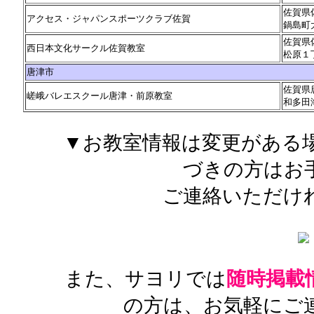
佐賀県
アクセス・ジャパンスポーツクラブ佐賀
鍋島町
佐賀県
西日本文化サークル佐賀教室
松原１
唐津市
佐賀県
嵯峨バレエスクール唐津・前原教室
和多田
▼お教室情報は変更がある
づきの方はお
ご連絡いただけ
また、サヨリでは
随時掲載
の方は、お気軽にご