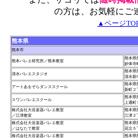
の方は、お気軽にご
▲ページTO
熊本県
熊本市
熊本県
熊本バレエ研究所／熊本教室
妙体寺
熊本県
清水バレエスタジオ
清水新
熊本県
アートあをぞらダンススクール
新町２
熊本県
スワンバレエスクール
上通町
株式会社大谷楽器バレエ教室
熊本県
／江津教室
江津２
株式会社大谷楽器バレエ教室
熊本県
／はなたて教室
花立５
株式会社大谷楽器バレエ教室
熊本県