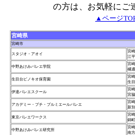
の方は、お気軽にご
▲ページTO
宮崎県
宮崎市
宮
スタジオ・アオイ
江
宮
中野あけみバレエ学院
橘
宮
生目台ピノキオ保育園
生
宮
伊達バレエスクール
宮
宮
アカデミー・プチ・プルミエールバレエ
新
宮
東京バレエワークス
錦
宮
中野あけみバレエ研究所
南