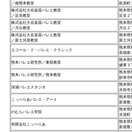
／南熊本教室
萩原町
株式会社大谷楽器バレエ教室
熊本県
／近見教室
近見２
株式会社大谷楽器バレエ教室
熊本県
／月出教室
月出２
株式会社大谷楽器バレエ教室
熊本県
／新土河原教室
新土河
熊本県
エコール・ド・バレエ・クラシック
長嶺南
熊本県
熊本バレエ研究所／東部教室
健軍３
熊本県
熊本バレエ研究所／熊本教室
妙体寺
熊本県
深浦バレエスタジオ
水前寺
熊本県
こっぺりあバレエ・アート
新屋敷
熊本県
のむらバレエ学院
水道町
熊本県
有限会社こっぺりあ
新屋敷