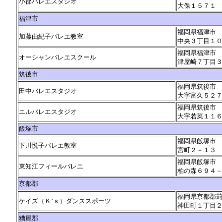
小郡バレエスタジオ
大保１５７１
福津市
福岡県福津市
加藤由紀子バレエ教室
中央３丁目１
福岡県福津市
オーシャンバレエスクール
津屋崎７丁目
筑後市
福岡県筑後市
田中バレエスタジオ
大字富久５２
福岡県筑後市
エルバレエスタジオ
大字若菜１１
飯塚市
福岡県飯塚市
下川悦子バレエ教室
宮町２－１３
福岡県飯塚市
東知江フィールバレエ
柏の森６９４
京都郡
福岡県京都郡
ケイズ（Ｋ’ｓ）ダンススポーツ
神田町１丁目
糟屋郡