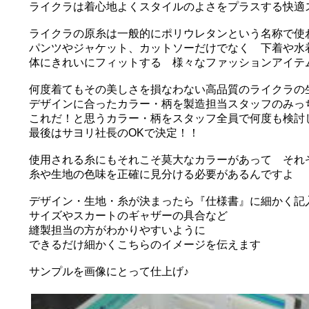
ライクラは着心地よくスタイルのよさをプラスする快適
ライクラの原糸は一般的にポリウレタンという名称で使
パンツやジャケット、カットソーだけでなく 下着や水
体にきれいにフィットする 様々なファッションアイテ
何度着てもその美しさを損なわない高品質のライクラの
デザインに合ったカラー・柄を製造担当スタッフのみっ
これだ！と思うカラー・柄をスタッフ全員で何度も検討
最後はサヨリ社長のOKで決定！！
使用される糸にもそれこそ莫大なカラーがあって それ
糸や生地の色味を正確に見分ける必要があるんですよ
デザイン・生地・糸が決まったら『仕様書』に細かく記
サイズやスカートのギャザーの具合など
縫製担当の方がわかりやすいように
できるだけ細かくこちらのイメージを伝えます
サンプルを画像にとって仕上げ♪